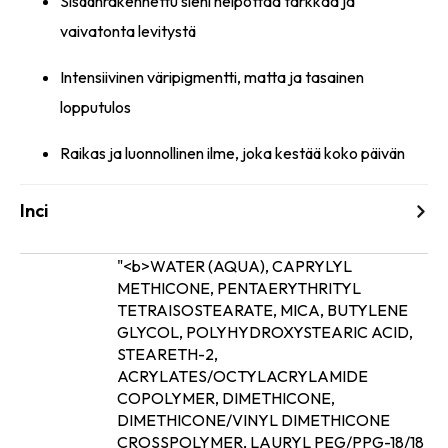
Sisäänrakennettu sieni helpottaa tarkkaa ja
vaivatonta levitystä
Intensiivinen väripigmentti, matta ja tasainen
lopputulos
Raikas ja luonnollinen ilme, joka kestää koko päivän
Inci
"<b>WATER (AQUA), CAPRYLYL
METHICONE, PENTAERYTHRITYL
TETRAISOSTEARATE, MICA, BUTYLENE
GLYCOL, POLYHYDROXYSTEARIC ACID,
STEARETH-2,
ACRYLATES/OCTYLACRYLAMIDE
COPOLYMER, DIMETHICONE,
DIMETHICONE/VINYL DIMETHICONE
CROSSPOLYMER, LAURYL PEG/PPG-18/18