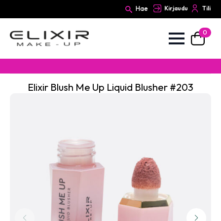
Hae
Kirjaudu
Tili
0
Search
for:
Elixir Blush Me Up Liquid Blusher #203