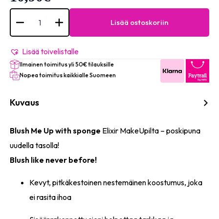
Elixir
Blush
Lisää ostoskoriin
Me
Up
Liquid
Blusher
Lisää toivelistalle
#203
Ilmainen toimitus yli 50€ tilauksille
määrä
Nopea toimitus kaikkialle Suomeen
Kuvaus
Blush Me Up with sponge
Elixir MakeUpilta – poskipuna
uudella tasolla!
Blush like never before!
Kevyt, pitkäkestoinen nestemäinen koostumus, joka
ei rasita ihoa