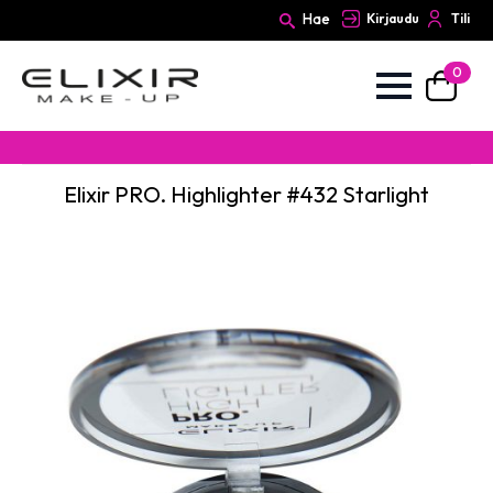
Hae
Kirjaudu
Tili
0
Search
for:
Elixir PRO. Highlighter #432 Starlight