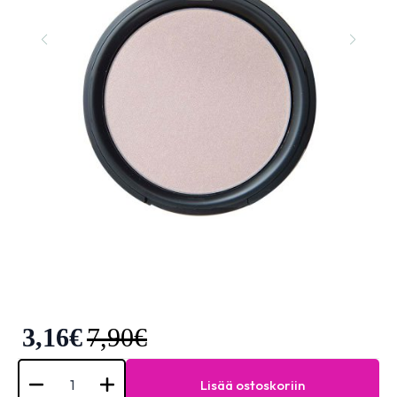
3,16
€
7,90
€
Elixir
PRO.
Lisää ostoskoriin
Highlighter