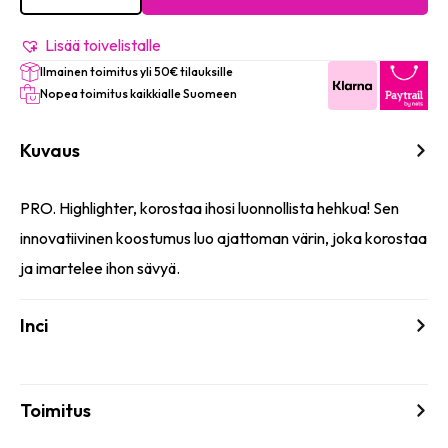
#432
Starlight
määrä
Lisää toivelistalle
Ilmainen toimitus yli 50€ tilauksille
Nopea toimitus kaikkialle Suomeen
Kuvaus
PRO. Highlighter, korostaa ihosi luonnollista hehkua! Sen
innovatiivinen koostumus luo ajattoman värin, joka korostaa
ja imartelee ihon sävyä.
Inci
Toimitus