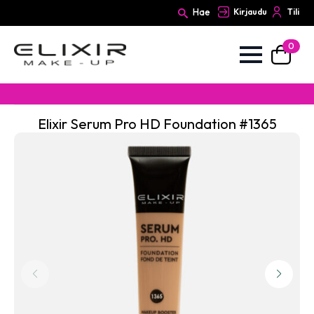
Hae
Kirjaudu
Tili
0
Search
for:
Elixir Serum Pro HD Foundation #1365