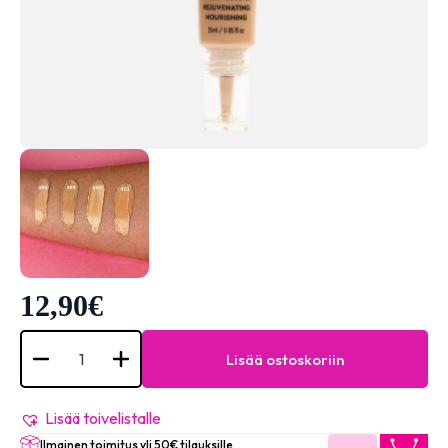
12,90
€
Elixir
Serum
Lisää ostoskoriin
Pro
HD
Foundation
#1365
Lisää toivelistalle
määrä
Ilmainen toimitus yli 50€ tilauksille