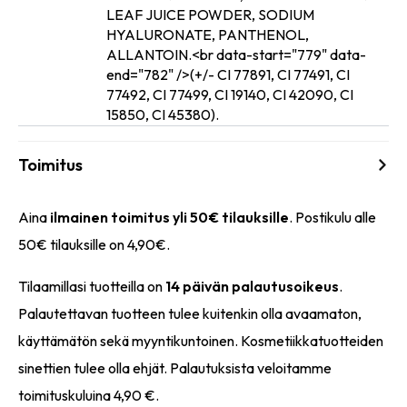
LEAF JUICE POWDER, SODIUM
HYALURONATE, PANTHENOL,
ALLANTOIN.<br data-start="779" data-
end="782" />(+/- CI 77891, CI 77491, CI
77492, CI 77499, CI 19140, CI 42090, CI
15850, CI 45380).
Toimitus
Aina
ilmainen toimitus yli 50€ tilauksille
. Postikulu alle
50€ tilauksille on 4,90€.
Tilaamillasi tuotteilla on
14 päivän palautusoikeus
.
Palautettavan tuotteen tulee kuitenkin olla avaamaton,
käyttämätön sekä myyntikuntoinen. Kosmetiikkatuotteiden
sinettien tulee olla ehjät. Palautuksista veloitamme
toimituskuluina 4,90 €.