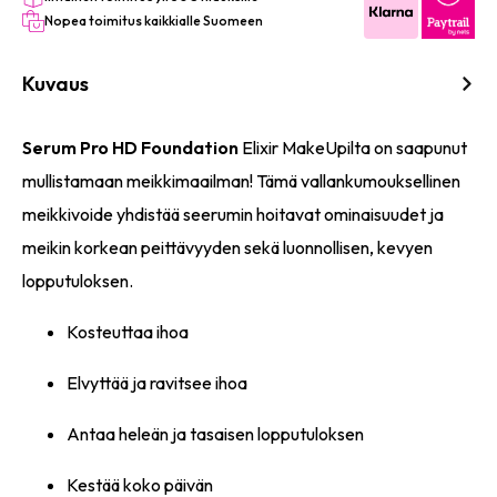
Nopea toimitus kaikkialle Suomeen
Kuvaus
Serum Pro HD Foundation
Elixir MakeUpilta on saapunut
mullistamaan meikkimaailman! Tämä vallankumouksellinen
meikkivoide yhdistää seerumin hoitavat ominaisuudet ja
meikin korkean peittävyyden sekä luonnollisen, kevyen
lopputuloksen.
Kosteuttaa ihoa
Elvyttää ja ravitsee ihoa
Antaa heleän ja tasaisen lopputuloksen
Kestää koko päivän