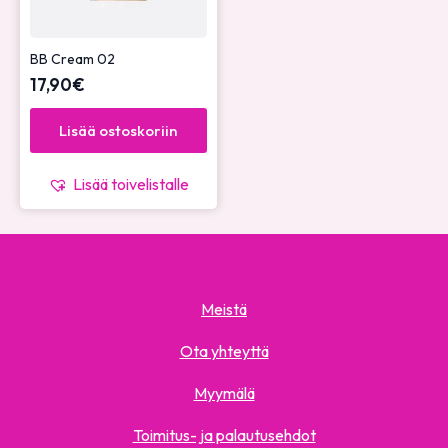
BB Cream 02
17,90
€
Lisää ostoskoriin
Lisää toivelistalle
Meistä
Ota yhteyttä
Myymälä
Toimitus- ja palautusehdot