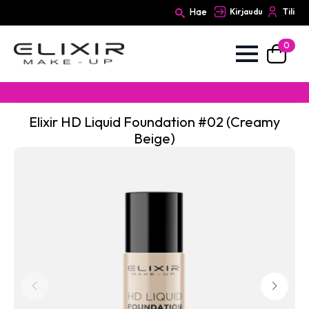
Hae
Kirjaudu
Tili
0
Search
for:
Elixir HD Liquid Foundation #02 (Creamy
Beige)