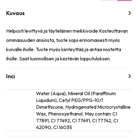
Kuvaus
Helposti levittyvä ja täyteläinen meikkivoide Kosteuttavan
ominaisuuden ansiosta, tuote sopii erinomaisesti myös
kuivalle iholle. Tuote myös kiinteyttää ja antaa nostetta
iholle. Saat luonnollisen ja kestävän lopputuloksen.
Inci
Water (Aqua), Mineral Oil (Paraffinum
Liquidum), Cetyl PEG/PPG-10/1
Dimethicone, Hydrogenated Microcrystalline
Ainesosat
Wax, Phenoxyethanol. May contain: CI
77891, CI 77492, CI 77491, CI 77742, CI
42090, CI 16035