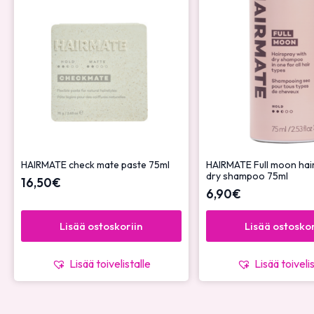
HAIRMATE check mate paste 75ml
HAIRMATE Full moon hair
dry shampoo 75ml
16,50
€
6,90
€
Lisää ostoskoriin
Lisää ostoskor
Lisää toivelistalle
Lisää toiveli