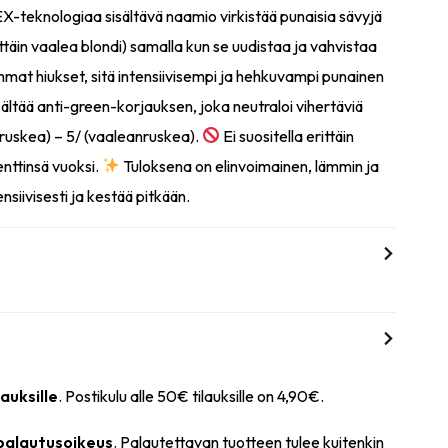
X-teknologiaa sisältävä naamio virkistää punaisia sävyjä
ittäin vaalea blondi) samalla kun se uudistaa ja vahvistaa
mat hiukset, sitä intensiivisempi ja hehkuvampi punainen
ältää anti-green-korjauksen, joka neutraloi vihertäviä
ruskea) – 5/ (vaaleanruskea).
Ei suositella erittäin
enttinsä vuoksi.
Tuloksena on elinvoimainen, lämmin ja
nsiivisesti ja kestää pitkään.
lauksille
. Postikulu alle 50€ tilauksille on 4,90€.
 palautusoikeus
. Palautettavan tuotteen tulee kuitenkin