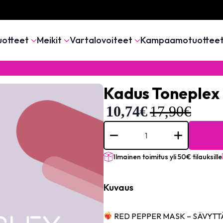
uotteet
Meikit
Vartalovoiteet
Kampaamotuottee
Kadus Toneplex
10,74
€
17,90
€
Kadus
Toneplex
Pepper
Red
Mask
Ilmainen toimitus yli 50€ tilauksille
200ml
määrä
Kuvaus
RED PEPPER MASK – SÄVYTTÄVÄ