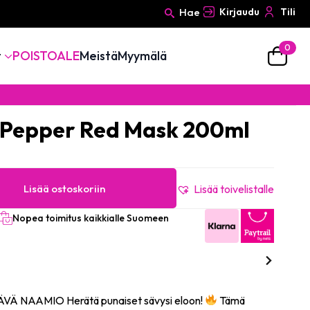
Hae
Kirjaudu
Tili
0
Search
t
POISTOALE
Meistä
Myymälä
for:
 Pepper Red Mask 200ml
Lisää ostoskoriin
Lisää toivelistalle
Nopea toimitus kaikkialle Suomeen
 NAAMIO Herätä punaiset sävysi eloon!
Tämä