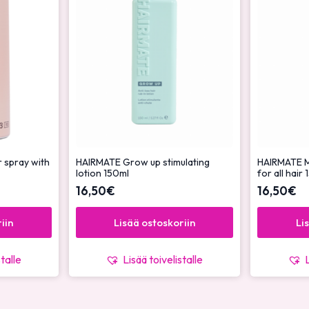
 spray with
HAIRMATE Grow up stimulating
HAIRMATE M
lotion 150ml
for all hair
16,50
€
16,50
€
iin
Lisää ostoskoriin
Li
stalle
Lisää toivelistalle