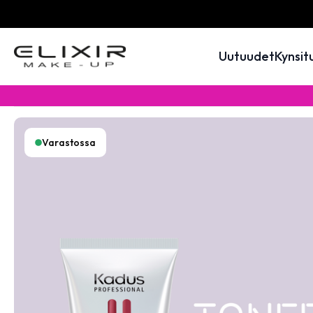
Uutuudet
Kynsit
Varastossa