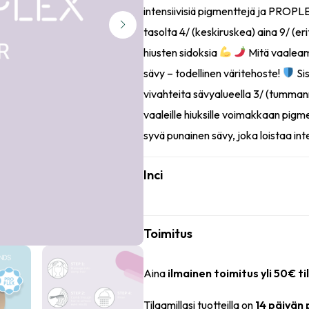
intensiivisiä pigmenttejä ja PROPLE
tasolta 4/ (keskiruskea) aina 9/ (er
hiusten sidoksia
Mitä vaaleam
sävy – todellinen väritehoste!
Sis
vivahteita sävyalueella 3/ (tumman
vaaleille hiuksille voimakkaan pigm
syvä punainen sävy, joka loistaa inte
Inci
Toimitus
Aina
ilmainen toimitus yli 50€ ti
Tilaamillasi tuotteilla on
14 päivän