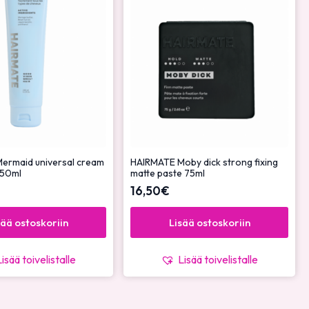
ermaid universal cream
HAIRMATE Moby dick strong fixing
 150ml
matte paste 75ml
16,50
€
sää ostoskoriin
Lisää ostoskoriin
Lisää toivelistalle
Lisää toivelistalle