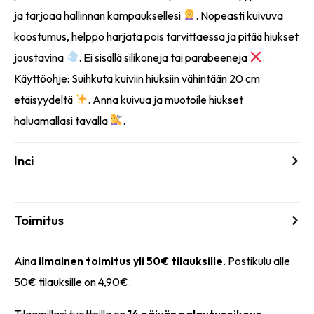
ja tarjoaa hallinnan kampauksellesi
. Nopeasti kuivuva
koostumus, helppo harjata pois tarvittaessa ja pitää hiukset
joustavina
. Ei sisällä silikoneja tai parabeeneja
.
Käyttöohje: Suihkuta kuiviin hiuksiin vähintään 20 cm
etäisyydeltä
. Anna kuivua ja muotoile hiukset
haluamallasi tavalla
.
Inci
Toimitus
Aina
ilmainen toimitus yli 50€ tilauksille
. Postikulu alle
50€ tilauksille on 4,90€.
Tilaamillasi tuotteilla on
14 päivän palautusoikeus
.