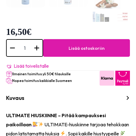
16,50
€
HAIRMATE
Ultimate
Lisää ostoskoriin
very
strong
hair
spray
Lisää toivelistalle
300ml
Ilmainen toimitus yli 50€ tilauksille
määrä
Nopea toimitus kaikkialle Suomeen
Kuvaus
ULTIMATE HIUSKIINNE – Pitää kampauksesi
paikoillaan
ULTIMATE-hiuskiinne tarjoaa tehokkaan
pidon latistamatta hiuksia
. Sopii kaikille hiustyypeille