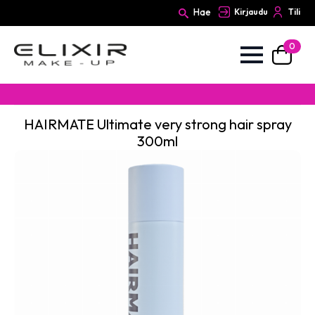
Hae
Kirjaudu
Tili
0
Search
for:
HAIRMATE Ultimate very strong hair spray
300ml