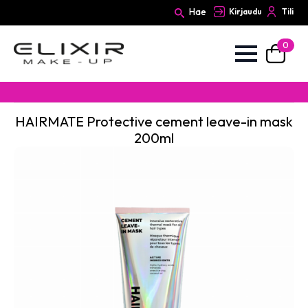
Hae
Kirjaudu
Tili
0
Search
for:
HAIRMATE Protective cement leave-in mask
200ml