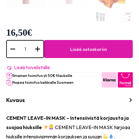
16,50
€
HAIRMATE
Protective
Lisää ostoskoriin
cement
leave-
in
mask
Lisää toivelistalle
200ml
Ilmainen toimitus yli 50€ tilauksille
määrä
Nopea toimitus kaikkialle Suomeen
Kuvaus
CEMENT LEAVE-IN MASK – Intensiivistä korjausta ja
suojaa hiuksille
CEMENT LEAVE-IN MASK tarjoaa
hiuksille intensiivisimmän korjauksen ja suojan
.