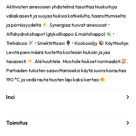
Aktiivisten ainesosien yhdistelmä tasoittaa hiuskuituja
väliaikaisesti ja suojaa hiuksia katkeilulta, haaroittumiselta
ja pörröisyydeltä
. Synergiaa tuovat ainesosat: •
Alfahydroksihapot (glykolihappo & maitohappo)
•
Trehaloosi
• Smektiittisavi
• Kookosöljy
Käyttöohje:
Levitä pieni määrä tuotetta kosteisiin hiuksiin ja jaa
tasaisesti
. Älä huuhtele. Muotoile hiukset normaalisti
.
Parhaiden tulosten saavuttamiseksi käytä suoristusrautaa
190 °C ja vedä rauta hiusten läpi kaksi kertaa
.
Inci
Toimitus