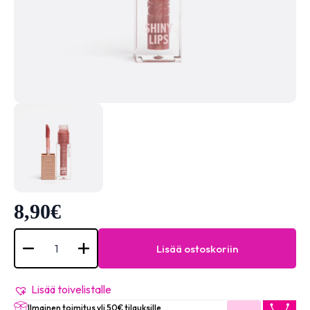
8,90
€
Elixir
Super
Lisää ostoskoriin
Gloss
#86
-
Poseidon
Lisää toivelistalle
määrä
Ilmainen toimitus yli 50€ tilauksille