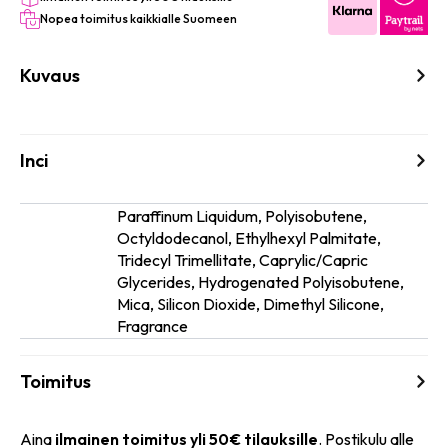
Nopea toimitus kaikkialle Suomeen
Kuvaus
Inci
Paraffinum Liquidum, Polyisobutene,
Octyldodecanol, Ethylhexyl Palmitate,
Tridecyl Trimellitate, Caprylic/Capric
Ainesosat
Glycerides, Hydrogenated Polyisobutene,
Mica, Silicon Dioxide, Dimethyl Silicone,
Fragrance
Toimitus
Aina
ilmainen toimitus yli 50€ tilauksille
. Postikulu alle