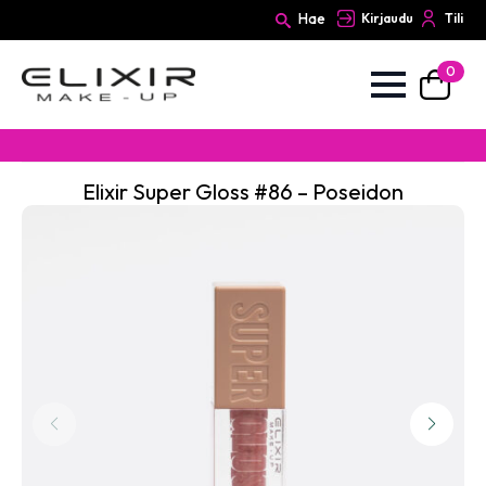
Hae
Kirjaudu
Tili
0
Search
for:
Elixir Super Gloss #86 – Poseidon