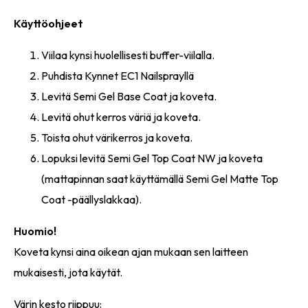
Käyttöohjeet
Viilaa kynsi huolellisesti buffer-viilalla.
Puhdista Kynnet EC1 Nailsprayllä
Levitä Semi Gel Base Coat ja koveta.
Levitä ohut kerros väriä ja koveta.
Toista ohut värikerros ja koveta.
Lopuksi levitä Semi Gel Top Coat NW ja koveta
(mattapinnan saat käyttämällä Semi Gel Matte Top
Coat -päällyslakkaa).
Huomio!
Koveta kynsi aina oikean ajan mukaan sen laitteen
mukaisesti, jota käytät.
Värin kesto riippuu: