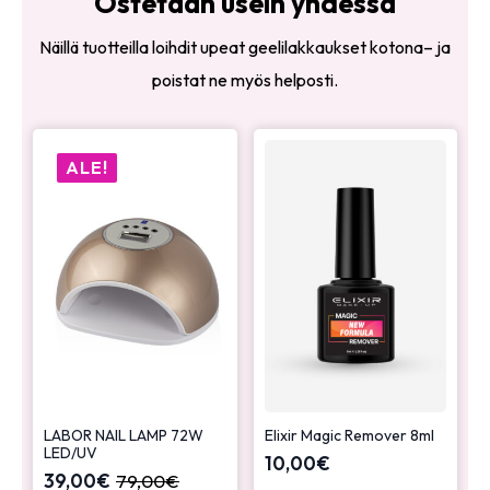
Ostetaan usein yhdessä
Näillä tuotteilla loihdit upeat geelilakkaukset kotona– ja
poistat ne myös helposti.
ALE!
LABOR NAIL LAMP 72W
Elixir Magic Remover 8ml
LED/UV
10,00
€
39,00
€
79,00
€