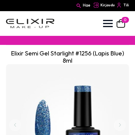
Hae
Kirjaudu
Tili
0
Search
for:
Elixir Semi Gel Starlight #1256 (Lapis Blue)
8ml