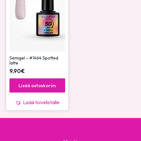
Semigel – #1464 Spotted
latte
9,90
€
Lisää ostoskoriin
Lisää toivelistalle