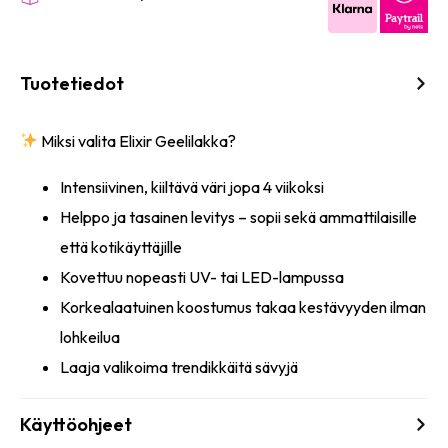
Tuotetiedot
Miksi valita Elixir Geelilakka?
Intensiivinen, kiiltävä väri jopa 4 viikoksi
Helppo ja tasainen levitys – sopii sekä ammattilaisille
että kotikäyttäjille
Kovettuu nopeasti UV- tai LED-lampussa
Korkealaatuinen koostumus takaa kestävyyden ilman
lohkeilua
Laaja valikoima trendikkäitä sävyjä
Käyttöohjeet