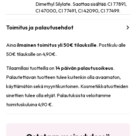
Dimethyl Silylate. Saattaa sisältää: CI 77891,
CI 47000, CI 77491, CI 42090, CI 77499.
Toimitus ja palautusehdot
Aina
ilmainen toimitus yli 50€ tilauksille
. Postikulu alle
50€ tilauksille on 4,90€.
Tilaamillasi tuotteilla on
14 päivän palautusoikeus
.
Palautettavan tuotteen tulee kuitenkin olla avaamaton,
käyttämätön sekä myyntikuntoinen. Kosmetiikkatuotteiden
sinettien tulee olla ehjät. Palautuksista veloitamme
toimituskuluina 4,90 €.