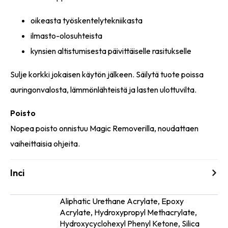
oikeasta työskentelytekniikasta
ilmasto-olosuhteista
kynsien altistumisesta päivittäiselle rasitukselle
Sulje korkki jokaisen käytön jälkeen. Säilytä tuote poissa
auringonvalosta, lämmönlähteistä ja lasten ulottuvilta.
Poisto
Nopea poisto onnistuu Magic Removerilla, noudattaen
vaiheittaisia ohjeita.
Inci
Aliphatic Urethane Acrylate, Epoxy
Acrylate, Hydroxypropyl Methacrylate,
Ainesosat
Hydroxycyclohexyl Phenyl Ketone, Silica