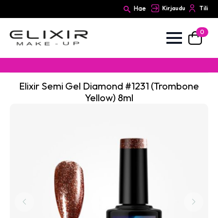
Hae
Kirjaudu
Tili
0
Search
for:
Elixir Semi Gel Diamond #1231 (Trombone
Yellow) 8ml