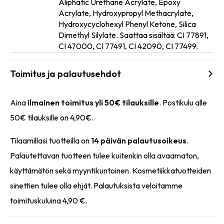
Aliphatic Urethane Acrylate, Epoxy
Acrylate, Hydroxypropyl Methacrylate,
Ainesosat
Hydroxycyclohexyl Phenyl Ketone, Silica
Dimethyl Silylate. Saattaa sisältää: CI 77891,
CI 47000, CI 77491, CI 42090, CI 77499.
Toimitus ja palautusehdot
Aina
ilmainen toimitus yli 50€ tilauksille
. Postikulu alle
50€ tilauksille on 4,90€.
Tilaamillasi tuotteilla on
14 päivän palautusoikeus
.
Palautettavan tuotteen tulee kuitenkin olla avaamaton,
käyttämätön sekä myyntikuntoinen. Kosmetiikkatuotteiden
sinettien tulee olla ehjät. Palautuksista veloitamme
toimituskuluina 4,90 €.