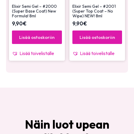
Elixir Semi Gel – #2000
Elixir Semi Gel – #2001
(Super Base Coat) New
(Super Top Coat – No
Formula! 8ml
Wipe) NEW! 8ml
9,90
€
9,90
€
Lisää ostoskoriin
Lisää ostoskoriin
Lisää toivelistalle
Lisää toivelistalle
Näin luot upean