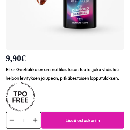
9,90
€
Elixir Geelilakka on ammattilaistason tuote, joka yhdistää
helpon levityksen ja upean, pitkäkestoisen lopputuloksen.
Elixir
Semi
Lisää ostoskoriin
Gel
Diamond