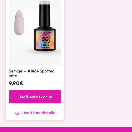
Semigel – #1464 Spotted
latte
9,90
€
Lisää ostoskoriin
Lisää toivelistalle