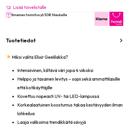
#1231
(Trombone
Lisää toivelistalle
Yellow)
Ilmainen toimitus yli 50€ tilauksille
8ml
määrä
Tuotetiedot
Miksi valita Elixir Geelilakka?
Intensiivinen, kiiltävä väri jopa 4 viikoksi
Helppo ja tasainen levitys – sopii sekä ammattilaisille
että kotikäyttäjille
Kovettuu nopeasti UV- tai LED-lampussa
Korkealaatuinen koostumus takaa kestävyyden ilman
lohkeilua
Laaja valikoima trendikkäitä sävyjä