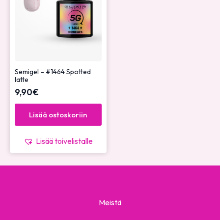
Semigel – #1464 Spotted
latte
9,90
€
Lisää ostoskoriin
Lisää toivelistalle
Meistä