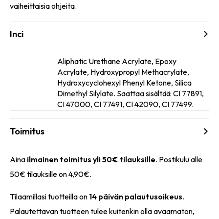
vaiheittaisia ohjeita.
Inci
Aliphatic Urethane Acrylate, Epoxy
Acrylate, Hydroxypropyl Methacrylate,
Ainesosat
Hydroxycyclohexyl Phenyl Ketone, Silica
Dimethyl Silylate. Saattaa sisältää: CI 77891,
CI 47000, CI 77491, CI 42090, CI 77499.
Toimitus
Aina
ilmainen toimitus yli 50€ tilauksille
. Postikulu alle
50€ tilauksille on 4,90€.
Tilaamillasi tuotteilla on
14 päivän palautusoikeus
.
Palautettavan tuotteen tulee kuitenkin olla avaamaton,