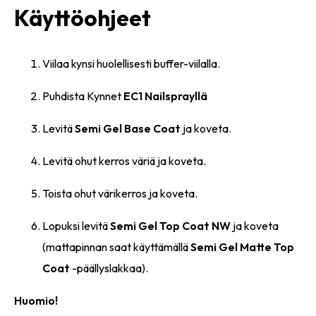
Käyttöohjeet
Viilaa kynsi huolellisesti buffer-viilalla.
Puhdista Kynnet
EC1 Nailsprayllä
Levitä
Semi Gel Base Coat
ja koveta.
Levitä ohut kerros väriä ja koveta.
Toista ohut värikerros ja koveta.
Lopuksi levitä
Semi Gel Top Coat NW
ja koveta
(mattapinnan saat käyttämällä
Semi Gel Matte Top
Coat
-päällyslakkaa).
Huomio!