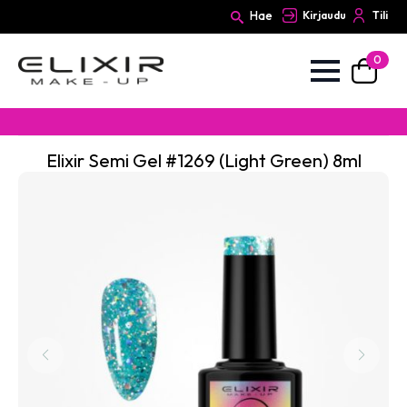
Hae
Kirjaudu
Tili
0
Search
for:
Elixir Semi Gel #1269 (Light Green) 8ml