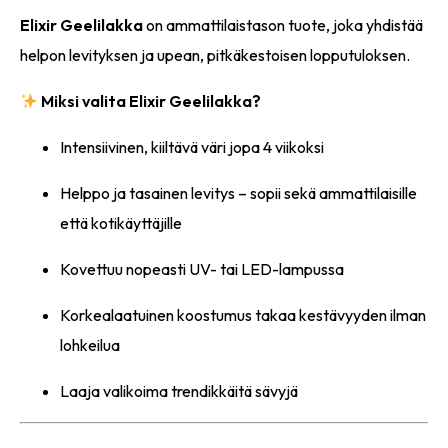
Elixir Geelilakka
on ammattilaistason tuote, joka yhdistää
helpon levityksen ja upean, pitkäkestoisen lopputuloksen.
Miksi valita Elixir Geelilakka?
Intensiivinen, kiiltävä väri jopa 4 viikoksi
Helppo ja tasainen levitys – sopii sekä ammattilaisille
että kotikäyttäjille
Kovettuu nopeasti UV- tai LED-lampussa
Korkealaatuinen koostumus takaa kestävyyden ilman
lohkeilua
Laaja valikoima trendikkäitä sävyjä