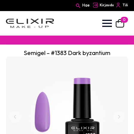
Hae
Kirjaudu
Tili
0
Search
for:
Semigel – #1383 Dark byzantium