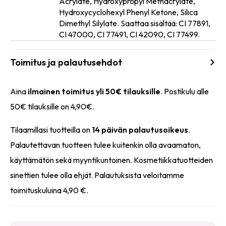
Acrylate, Hydroxypropyl Methacrylate,
Ainesosat
Hydroxycyclohexyl Phenyl Ketone, Silica
Dimethyl Silylate. Saattaa sisältää: CI 77891,
CI 47000, CI 77491, CI 42090, CI 77499.
Toimitus ja palautusehdot
Aina
ilmainen toimitus yli 50€ tilauksille
. Postikulu alle
50€ tilauksille on 4,90€.
Tilaamillasi tuotteilla on
14 päivän palautusoikeus
.
Palautettavan tuotteen tulee kuitenkin olla avaamaton,
käyttämätön sekä myyntikuntoinen. Kosmetiikkatuotteiden
sinettien tulee olla ehjät. Palautuksista veloitamme
toimituskuluina 4,90 €.