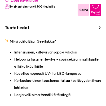
määrä
Lisää toivelistalle
Ilmainen toimitus yli 50€ tilauksille
Tuotetiedot
Miksi valita Elixir Geelilakka?
Intensiivinen, kiiltävä väri jopa 4 viikoksi
Helppo ja tasainen levitys – sopii sekä ammattilaisille
että kotikäyttäjille
Kovettuu nopeasti UV- tai LED-lampussa
Korkealaatuinen koostumus takaa kestävyyden ilman
lohkeilua
Laaja valikoima trendikkäitä sävyjä