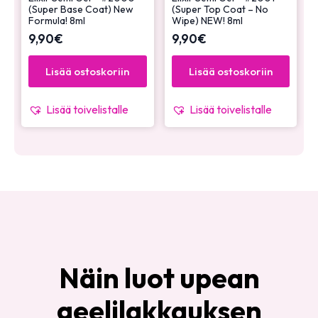
(Super Base Coat) New
(Super Top Coat – No
Formula! 8ml
Wipe) NEW! 8ml
9,90
€
9,90
€
Lisää ostoskoriin
Lisää ostoskoriin
Lisää toivelistalle
Lisää toivelistalle
Näin luot upean
geelilakkauksen