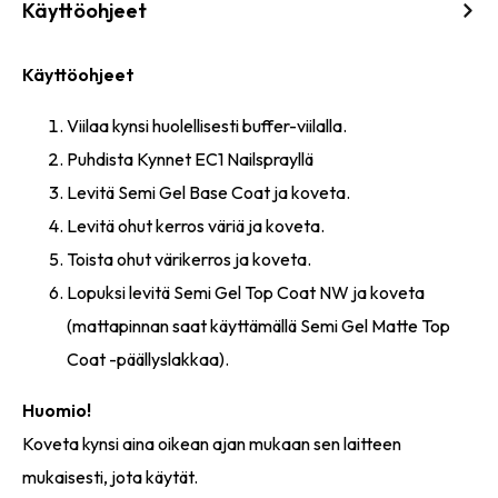
Käyttöohjeet
Käyttöohjeet
Viilaa kynsi huolellisesti buffer-viilalla.
Puhdista Kynnet EC1 Nailsprayllä
Levitä Semi Gel Base Coat ja koveta.
Levitä ohut kerros väriä ja koveta.
Toista ohut värikerros ja koveta.
Lopuksi levitä Semi Gel Top Coat NW ja koveta
(mattapinnan saat käyttämällä Semi Gel Matte Top
Coat -päällyslakkaa).
Huomio!
Koveta kynsi aina oikean ajan mukaan sen laitteen
mukaisesti, jota käytät.