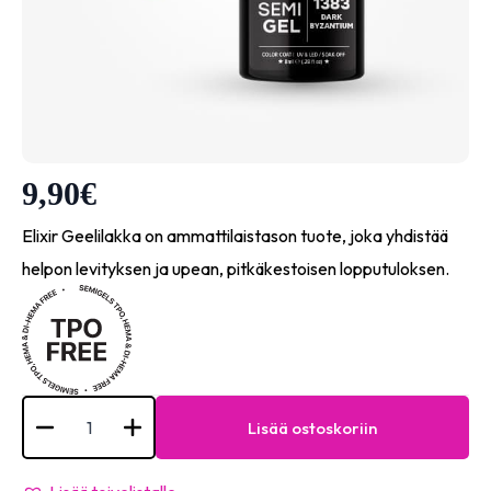
9,90
€
Elixir Geelilakka on ammattilaistason tuote, joka yhdistää
helpon levityksen ja upean, pitkäkestoisen lopputuloksen.
Semigel
-
Lisää ostoskoriin
#1383
Dark
byzantium