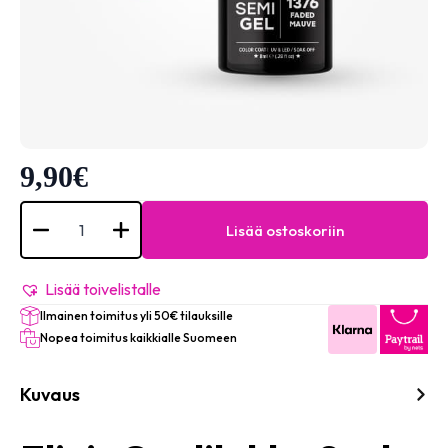
9,90
€
Semigel
-
Lisää ostoskoriin
#1376
Faded
mauve
määrä
Lisää toivelistalle
Ilmainen toimitus yli 50€ tilauksille
Nopea toimitus kaikkialle Suomeen
Kuvaus