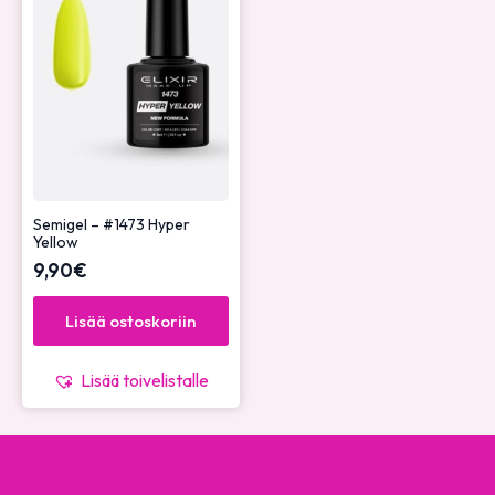
Semigel – #1473 Hyper
Yellow
9,90
€
Lisää ostoskoriin
Lisää toivelistalle