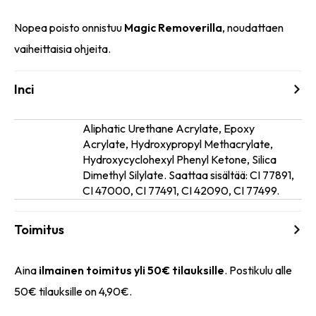
Nopea poisto onnistuu
Magic Removerilla
, noudattaen
vaiheittaisia ohjeita.
Inci
Aliphatic Urethane Acrylate, Epoxy
Acrylate, Hydroxypropyl Methacrylate,
Ainesosat
Hydroxycyclohexyl Phenyl Ketone, Silica
Dimethyl Silylate. Saattaa sisältää: CI 77891,
CI 47000, CI 77491, CI 42090, CI 77499.
Toimitus
Aina
ilmainen toimitus yli 50€ tilauksille
. Postikulu alle
50€ tilauksille on 4,90€.