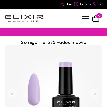
Hae
Kirjaudu
Tili
0
Search
for:
Semigel – #1376 Faded mauve