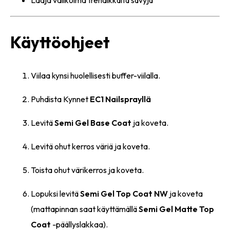
Käyttöohjeet
Viilaa kynsi huolellisesti buffer-viilalla.
Puhdista Kynnet
EC1 Nailsprayllä
Levitä
Semi Gel Base Coat
ja koveta.
Levitä ohut kerros väriä ja koveta.
Toista ohut värikerros ja koveta.
Lopuksi levitä
Semi Gel Top Coat NW
ja koveta
(mattapinnan saat käyttämällä
Semi Gel Matte Top
Coat
-päällyslakkaa).