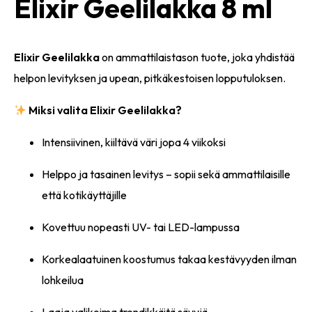
Elixir Geelilakka 8 ml
Elixir Geelilakka
on ammattilaistason tuote, joka yhdistää
helpon levityksen ja upean, pitkäkestoisen lopputuloksen.
Miksi valita Elixir Geelilakka?
Intensiivinen, kiiltävä väri jopa 4 viikoksi
Helppo ja tasainen levitys – sopii sekä ammattilaisille
että kotikäyttäjille
Kovettuu nopeasti UV- tai LED-lampussa
Korkealaatuinen koostumus takaa kestävyyden ilman
lohkeilua
Laaja valikoima trendikkäitä sävyjä