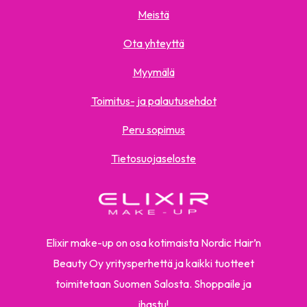
Meistä
Ota yhteyttä
Myymälä
Toimitus- ja palautusehdot
Peru sopimus
Tietosuojaseloste
Elixir make-up on osa kotimaista Nordic Hair’n
Beauty Oy yritysperhettä ja kaikki tuotteet
toimitetaan Suomen Salosta. Shoppaile ja
ihastu!