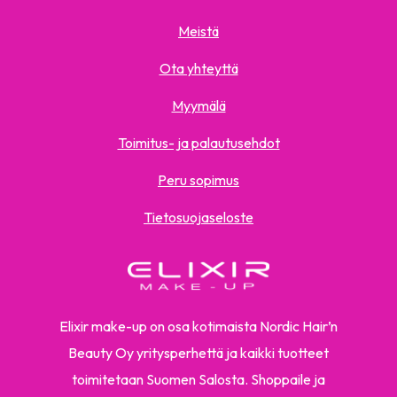
Meistä
Ota yhteyttä
Myymälä
Toimitus- ja palautusehdot
Peru sopimus
Tietosuojaseloste
Elixir make-up on osa kotimaista Nordic Hair’n
Beauty Oy yritysperhettä ja kaikki tuotteet
toimitetaan Suomen Salosta. Shoppaile ja