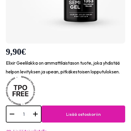
9,90
€
Elixir Geelilakka on ammattilaistason tuote, joka yhdistää
helpon levityksen ja upean, pitkäkestoisen lopputuloksen.
Semigel
-
Lisää ostoskoriin
#1353
Macaroon
yellow