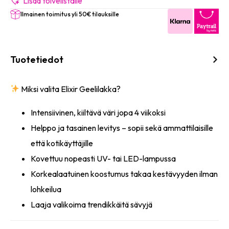
määrä
Lisää toivelistalle
Ilmainen toimitus yli 50€ tilauksille
Tuotetiedot
Miksi valita Elixir Geelilakka?
Intensiivinen, kiiltävä väri jopa 4 viikoksi
Helppo ja tasainen levitys – sopii sekä ammattilaisille
että kotikäyttäjille
Kovettuu nopeasti UV- tai LED-lampussa
Korkealaatuinen koostumus takaa kestävyyden ilman
lohkeilua
Laaja valikoima trendikkäitä sävyjä