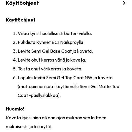
Käyttöohjeet
Käyttöohjeet
Viilaa kynsi huolellisesti buffer-viilalla.
Puhdista Kynnet EC1 Nailsprayllä
Levitä Semi Gel Base Coat ja koveta.
Levitä ohut kerros väriä ja koveta.
Toista ohut värikerros ja koveta.
Lopuksi levitä Semi Gel Top Coat NW ja koveta
(mattapinnan saat käyttämällä Semi Gel Matte Top
Coat -päällyslakkaa).
Huomio!
Koveta kynsi aina oikean ajan mukaan sen laitteen
mukaisesti, jota käytät.