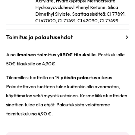
Acrylate, Hydroxypropyl Methacrylate,
Ainesosat
Hydroxycyclohexyl Phenyl Ketone, Silica
Dimethyl Silylate. Saattaa sisältää: CI 77891,
CI 47000, CI 77491, CI 42090, CI 77499.
Toimitus ja palautusehdot
Aina
ilmainen toimitus yli 50€ tilauksille
. Postikulu alle
50€ tilauksille on 4,90€.
Tilaamillasi tuotteilla on
14 päivän palautusoikeus
.
Palautettavan tuotteen tulee kuitenkin olla avaamaton,
käyttämätön sekä myyntikuntoinen. Kosmetiikkatuotteiden
sinettien tulee olla ehjät. Palautuksista veloitamme
toimituskuluina 4,90 €.