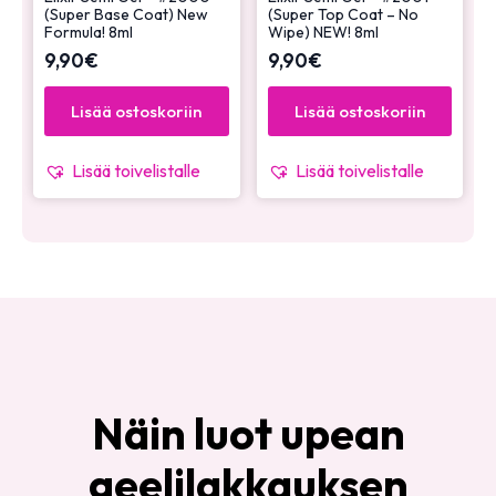
(Super Base Coat) New
(Super Top Coat – No
Formula! 8ml
Wipe) NEW! 8ml
9,90
€
9,90
€
Lisää ostoskoriin
Lisää ostoskoriin
Lisää toivelistalle
Lisää toivelistalle
Näin luot upean
geelilakkauksen