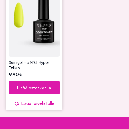
Semigel – #1473 Hyper
Yellow
9,90
€
Lisää ostoskoriin
Lisää toivelistalle