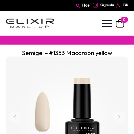
Hae
Kirjaudu
Tili
0
Search
for:
Semigel – #1353 Macaroon yellow