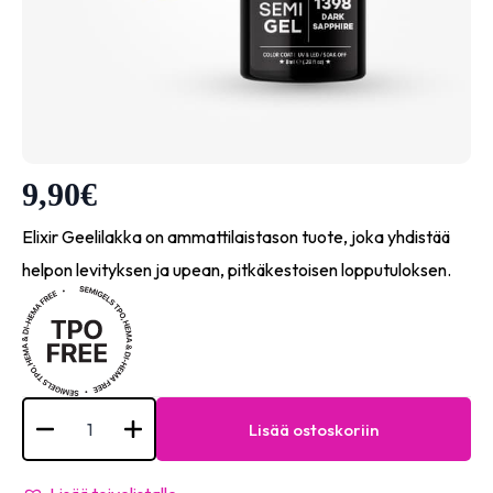
9,90
€
Elixir Geelilakka on ammattilaistason tuote, joka yhdistää
helpon levityksen ja upean, pitkäkestoisen lopputuloksen.
Semigel
-
Lisää ostoskoriin
#1398
Dark
sapphire