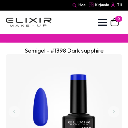
Hae
Kirjaudu
Tili
0
Search
for:
Semigel – #1398 Dark sapphire