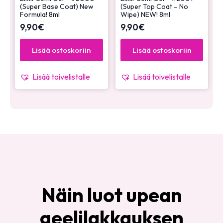
(Super Base Coat) New
(Super Top Coat – No
Formula! 8ml
Wipe) NEW! 8ml
9,90
€
9,90
€
Lisää ostoskoriin
Lisää ostoskoriin
Lisää toivelistalle
Lisää toivelistalle
Näin luot upean
geelilakkauksen