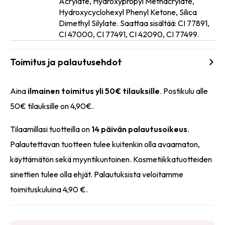
Acrylate, Hydroxypropyl Methacrylate,
Ainesosat
Hydroxycyclohexyl Phenyl Ketone, Silica
Dimethyl Silylate. Saattaa sisältää: CI 77891,
CI 47000, CI 77491, CI 42090, CI 77499.
Toimitus ja palautusehdot
Aina
ilmainen toimitus yli 50€ tilauksille
. Postikulu alle
50€ tilauksille on 4,90€.
Tilaamillasi tuotteilla on
14 päivän palautusoikeus
.
Palautettavan tuotteen tulee kuitenkin olla avaamaton,
käyttämätön sekä myyntikuntoinen. Kosmetiikkatuotteiden
sinettien tulee olla ehjät. Palautuksista veloitamme
toimituskuluina 4,90 €.