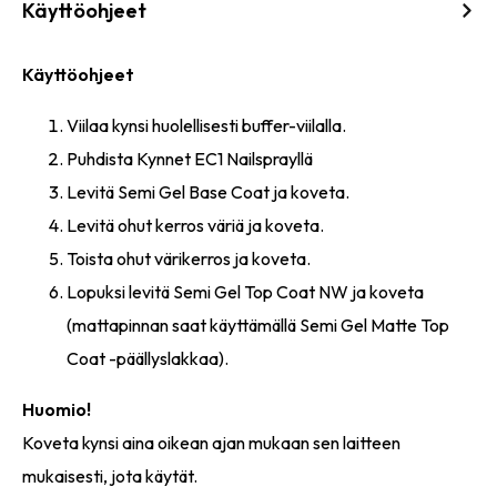
Käyttöohjeet
Käyttöohjeet
Viilaa kynsi huolellisesti buffer-viilalla.
Puhdista Kynnet EC1 Nailsprayllä
Levitä Semi Gel Base Coat ja koveta.
Levitä ohut kerros väriä ja koveta.
Toista ohut värikerros ja koveta.
Lopuksi levitä Semi Gel Top Coat NW ja koveta
(mattapinnan saat käyttämällä Semi Gel Matte Top
Coat -päällyslakkaa).
Huomio!
Koveta kynsi aina oikean ajan mukaan sen laitteen
mukaisesti, jota käytät.