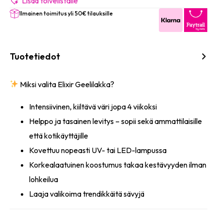
määrä
Lisää toivelistalle
Ilmainen toimitus yli 50€ tilauksille
Tuotetiedot
Miksi valita Elixir Geelilakka?
Intensiivinen, kiiltävä väri jopa 4 viikoksi
Helppo ja tasainen levitys – sopii sekä ammattilaisille
että kotikäyttäjille
Kovettuu nopeasti UV- tai LED-lampussa
Korkealaatuinen koostumus takaa kestävyyden ilman
lohkeilua
Laaja valikoima trendikkäitä sävyjä