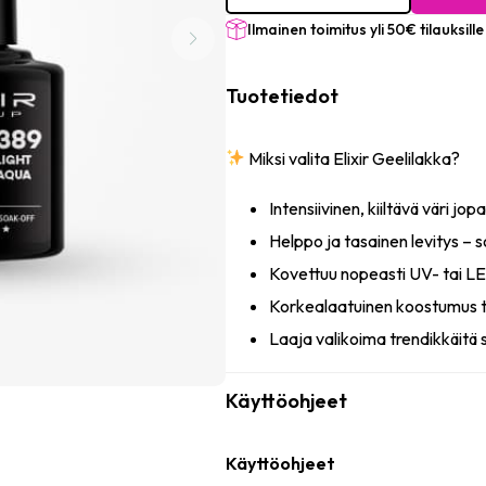
Light
aqua
Ilmainen toimitus yli 50€ tilauksille
määrä
Tuotetiedot
Miksi valita Elixir Geelilakka?
Intensiivinen, kiiltävä väri jopa
Helppo ja tasainen levitys – so
Kovettuu nopeasti UV- tai 
Korkealaatuinen koostumus t
Laaja valikoima trendikkäitä 
Käyttöohjeet
Käyttöohjeet