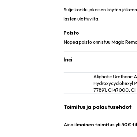
Sulje korkki jokaisen käytön jälkee
lasten ulottuvilta.
Poisto
Nopea poisto onnistuu Magic Remove
Inci
Aliphatic Urethane 
Ainesosat
Hydroxycyclohexyl Phe
77891, CI 47000, CI 
Toimitus ja palautusehdot
Aina
ilmainen toimitus yli 50€ ti