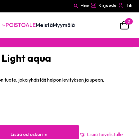
Hae
Kirjaudu
Tili
0
Search
t
POISTOALE
Meistä
Myymälä
for:
 Light aqua
on tuote, joka yhdistää helpon levityksen ja upean,
Lisää ostoskoriin
Lisää toivelistalle