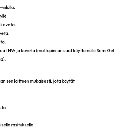
viilalla.
yllä
 koveta.
veta.
ta.
Coat NW ja koveta (mattapinnan saat käyttämällä Semi Gel
a).
n sen laitteen mukaisesti, jota käytät.
sta
iselle rasitukselle