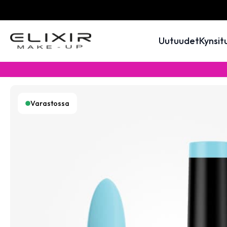
Uutuudet
Kynsit
Varastossa