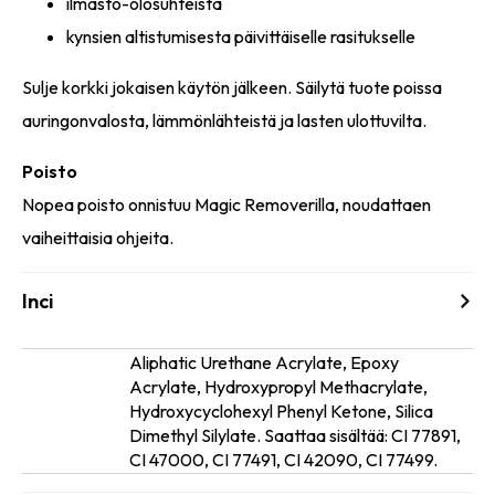
ilmasto-olosuhteista
kynsien altistumisesta päivittäiselle rasitukselle
Sulje korkki jokaisen käytön jälkeen. Säilytä tuote poissa
auringonvalosta, lämmönlähteistä ja lasten ulottuvilta.
Poisto
Nopea poisto onnistuu Magic Removerilla, noudattaen
vaiheittaisia ohjeita.
Inci
Aliphatic Urethane Acrylate, Epoxy
Acrylate, Hydroxypropyl Methacrylate,
Ainesosat
Hydroxycyclohexyl Phenyl Ketone, Silica
Dimethyl Silylate. Saattaa sisältää: CI 77891,
CI 47000, CI 77491, CI 42090, CI 77499.