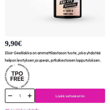
9,90
€
Elixir Geelilakka on ammattilaistason tuote, joka yhdistää
helpon levityksen ja upean, pitkäkestoisen lopputuloksen.
Semigel
-
Lisää ostoskoriin
#1419
Shiny
coral