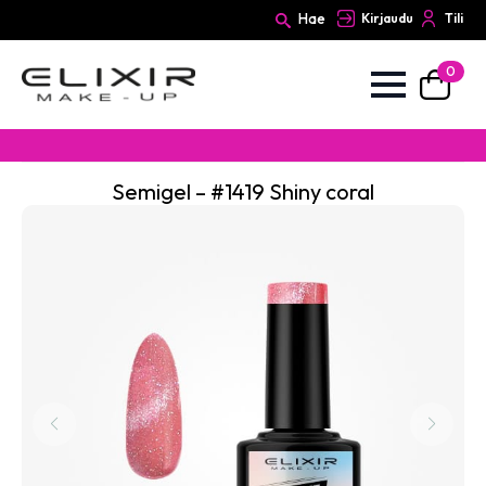
Hae
Kirjaudu
Tili
0
Search
for:
Semigel – #1419 Shiny coral