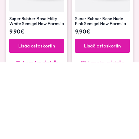
Super Rubber Base Milky
Super Rubber Base Nude
White Semigel New Formula
Pink Semigel New Formula
9,90
€
9,90
€
Lisää ostoskoriin
Lisää ostoskoriin
Lisää toivelistalle
Lisää toivelistalle