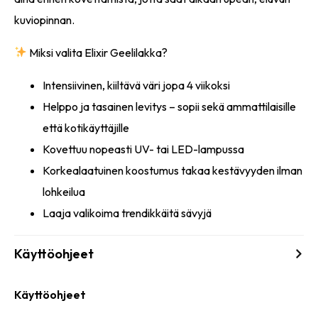
kuviopinnan.
Miksi valita Elixir Geelilakka?
Intensiivinen, kiiltävä väri jopa 4 viikoksi
Helppo ja tasainen levitys – sopii sekä ammattilaisille
että kotikäyttäjille
Kovettuu nopeasti UV- tai LED-lampussa
Korkealaatuinen koostumus takaa kestävyyden ilman
lohkeilua
Laaja valikoima trendikkäitä sävyjä
Käyttöohjeet
Käyttöohjeet