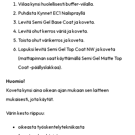
Viilaa kynsi huolellisesti buffer-viilalla.
Puhdista Kynnet EC1 Nailsprayllä
Levitä Semi Gel Base Coat ja koveta.
Levitä ohut kerros väriä ja koveta.
Toista ohut värikerros ja koveta.
Lopuksi levitä Semi Gel Top Coat NW ja koveta
(mattapinnan saat käyttämällä Semi Gel Matte Top
Coat -päällyslakkaa).
Huomio!
Koveta kynsi aina oikean ajan mukaan sen laitteen
mukaisesti, jota käytät.
Värin kesto riippuu:
oikeasta työskentelytekniikasta