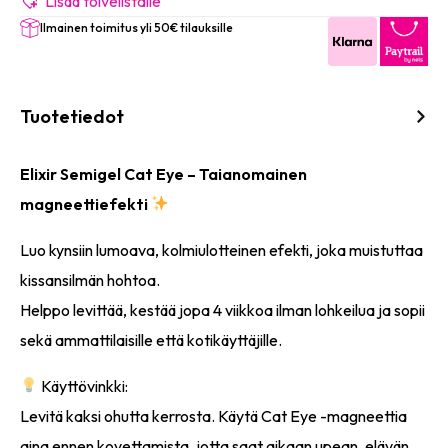
määrä
Lisää toivelistalle
Ilmainen toimitus yli 50€ tilauksille
Tuotetiedot
Elixir Semigel Cat Eye – Taianomainen
magneettiefekti
Luo kynsiin lumoava, kolmiulotteinen efekti, joka muistuttaa
kissansilmän hohtoa.
Helppo levittää, kestää jopa 4 viikkoa ilman lohkeilua ja sopii
sekä ammattilaisille että kotikäyttäjille.
Käyttövinkki:
Levitä kaksi ohutta kerrosta. Käytä Cat Eye -magneettia
aina ennen kovettamista, jotta saat aikaan upean, elävän