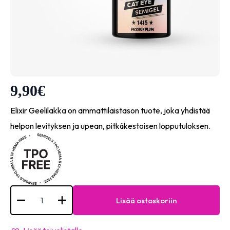
9,90
€
Elixir Geelilakka on ammattilaistason tuote, joka yhdistää
helpon levityksen ja upean, pitkäkestoisen lopputuloksen.
Semigel
-
Lisää ostoskoriin
#1415
Passion
Plum