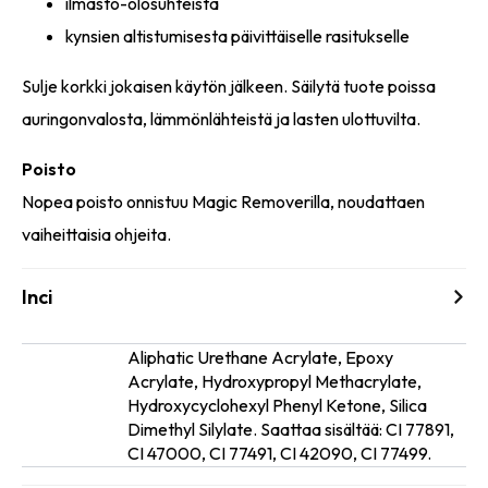
ilmasto-olosuhteista
kynsien altistumisesta päivittäiselle rasitukselle
Sulje korkki jokaisen käytön jälkeen. Säilytä tuote poissa
auringonvalosta, lämmönlähteistä ja lasten ulottuvilta.
Poisto
Nopea poisto onnistuu Magic Removerilla, noudattaen
vaiheittaisia ohjeita.
Inci
Aliphatic Urethane Acrylate, Epoxy
Acrylate, Hydroxypropyl Methacrylate,
Ainesosat
Hydroxycyclohexyl Phenyl Ketone, Silica
Dimethyl Silylate. Saattaa sisältää: CI 77891,
CI 47000, CI 77491, CI 42090, CI 77499.