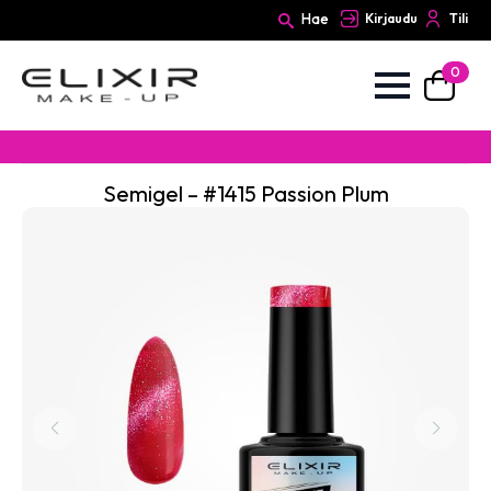
Hae
Kirjaudu
Tili
0
Search
for:
Semigel – #1415 Passion Plum