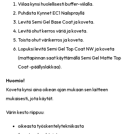
Viilaa kynsi huolellisesti buffer-viilalla.
Puhdista Kynnet EC1 Nailsprayllä
Levitä Semi Gel Base Coat ja koveta.
Levitä ohut kerros väriä ja koveta.
Toista ohut värikerros ja koveta.
Lopuksi levitä Semi Gel Top Coat NW ja koveta
(mattapinnan saat käyttämällä Semi Gel Matte Top
Coat -päällyslakkaa).
Huomio!
Koveta kynsi aina oikean ajan mukaan sen laitteen
mukaisesti, jota käytät.
Värin kesto riippuu:
oikeasta työskentelytekniikasta