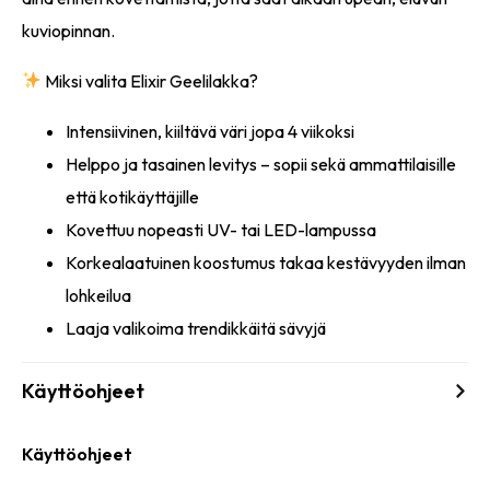
kuviopinnan.
Miksi valita Elixir Geelilakka?
Intensiivinen, kiiltävä väri jopa 4 viikoksi
Helppo ja tasainen levitys – sopii sekä ammattilaisille
että kotikäyttäjille
Kovettuu nopeasti UV- tai LED-lampussa
Korkealaatuinen koostumus takaa kestävyyden ilman
lohkeilua
Laaja valikoima trendikkäitä sävyjä
Käyttöohjeet
Käyttöohjeet