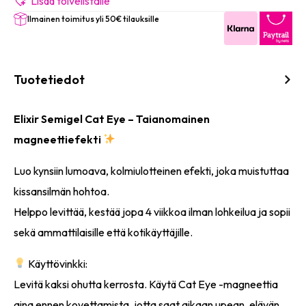
määrä
Lisää toivelistalle
Ilmainen toimitus yli 50€ tilauksille
Tuotetiedot
Elixir Semigel Cat Eye – Taianomainen
magneettiefekti
Luo kynsiin lumoava, kolmiulotteinen efekti, joka muistuttaa
kissansilmän hohtoa.
Helppo levittää, kestää jopa 4 viikkoa ilman lohkeilua ja sopii
sekä ammattilaisille että kotikäyttäjille.
Käyttövinkki:
Levitä kaksi ohutta kerrosta. Käytä Cat Eye -magneettia
aina ennen kovettamista, jotta saat aikaan upean, elävän