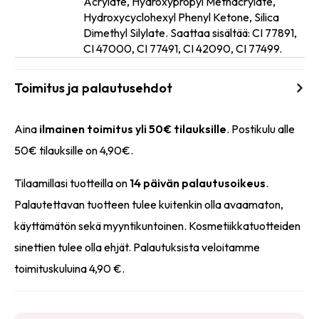
Acrylate, Hydroxypropyl Methacrylate,
Ainesosat
Hydroxycyclohexyl Phenyl Ketone, Silica
Dimethyl Silylate. Saattaa sisältää: CI 77891,
CI 47000, CI 77491, CI 42090, CI 77499.
Toimitus ja palautusehdot
Aina
ilmainen toimitus yli 50€ tilauksille
. Postikulu alle
50€ tilauksille on 4,90€.
Tilaamillasi tuotteilla on
14 päivän palautusoikeus
.
Palautettavan tuotteen tulee kuitenkin olla avaamaton,
käyttämätön sekä myyntikuntoinen. Kosmetiikkatuotteiden
sinettien tulee olla ehjät. Palautuksista veloitamme
toimituskuluina 4,90 €.