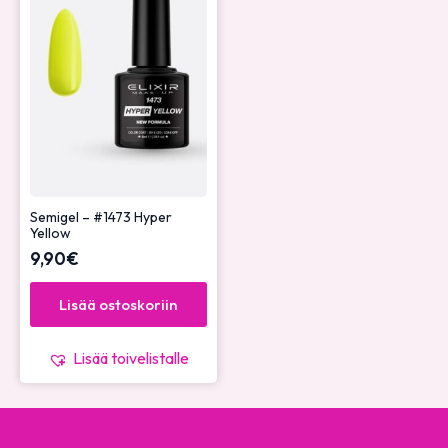
Semigel – #1473 Hyper
Yellow
9,90
€
Lisää ostoskoriin
Lisää toivelistalle