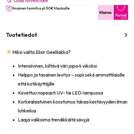
määrä
Lisää toivelistalle
Ilmainen toimitus yli 50€ tilauksille
Tuotetiedot
Miksi valita Elixir Geelilakka?
Intensiivinen, kiiltävä väri jopa 4 viikoksi
Helppo ja tasainen levitys – sopii sekä ammattilaisille
että kotikäyttäjille
Kovettuu nopeasti UV- tai LED-lampussa
Korkealaatuinen koostumus takaa kestävyyden ilman
lohkeilua
Laaja valikoima trendikkäitä sävyjä