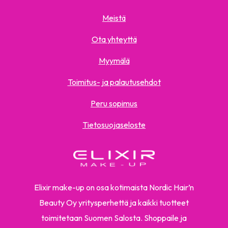
Meistä
Ota yhteyttä
Myymälä
Toimitus- ja palautusehdot
Peru sopimus
Tietosuojaseloste
Elixir make-up on osa kotimaista Nordic Hair’n
Beauty Oy yritysperhettä ja kaikki tuotteet
toimitetaan Suomen Salosta. Shoppaile ja