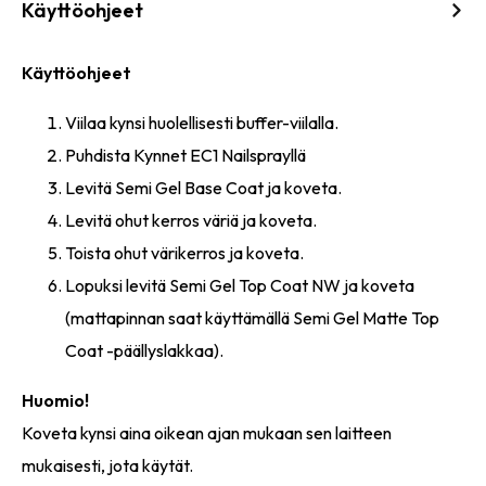
Käyttöohjeet
Käyttöohjeet
Viilaa kynsi huolellisesti buffer-viilalla.
Puhdista Kynnet EC1 Nailsprayllä
Levitä Semi Gel Base Coat ja koveta.
Levitä ohut kerros väriä ja koveta.
Toista ohut värikerros ja koveta.
Lopuksi levitä Semi Gel Top Coat NW ja koveta
(mattapinnan saat käyttämällä Semi Gel Matte Top
Coat -päällyslakkaa).
Huomio!
Koveta kynsi aina oikean ajan mukaan sen laitteen
mukaisesti, jota käytät.