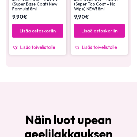
(Super Base Coat) New
(Super Top Coat – No
Formula! 8ml
Wipe) NEW! 8ml
9,90
€
9,90
€
Lisää ostoskoriin
Lisää ostoskoriin
Lisää toivelistalle
Lisää toivelistalle
Näin luot upean
geelilakkauksen