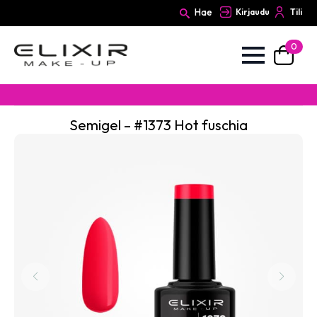
Hae
Kirjaudu
Tili
0
Search
for:
Semigel – #1373 Hot fuschia