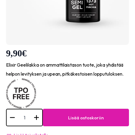
9,90
€
Elixir Geelilakka on ammattilaistason tuote, joka yhdistää
helpon levityksen ja upean, pitkäkestoisen lopputuloksen.
Semigel
-
Lisää ostoskoriin
#1373
Hot
fuschia