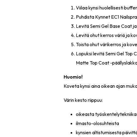
Viilaa kynsi huolellisesti buffer-
Puhdista Kynnet EC1 Nailspra
Levitä Semi Gel Base Coat ja
Levitä ohut kerros väriä ja ko
Toista ohut värikerros ja kove
Lopuksi levitä Semi Gel Top 
Matte Top Coat -päällyslakka
Huomio!
Koveta kynsi aina oikean ajan mukaa
Värin kesto riippuu:
oikeasta työskentelytekniika
ilmasto-olosuhteista
kynsien altistumisesta päivittä