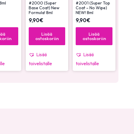
8ml
#2000 (Super
#2001 (Super Top
Base Coat) New
Coat – No Wipe)
Formula! 8ml
NEW! 8ml
9,90
€
9,90
€
sää
Lisää
Lisää
koriin
ostoskoriin
ostoskoriin
Lisää
Lisää
lle
toivelistalle
toivelistalle