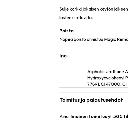
Sulje korkki jokaisen käytön jälkee
lasten ulottuvilta.
Poisto
Nopea poisto onnistuu Magic Remove
Inci
Aliphatic Urethane 
Ainesosat
Hydroxycyclohexyl Phe
77891, CI 47000, CI 
Toimitus ja palautusehdot
Aina
ilmainen toimitus yli 50€ ti