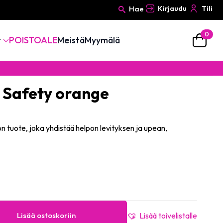
Hae
Kirjaudu
Tili
0
Search
t
POISTOALE
Meistä
Myymälä
for:
 Safety orange
on tuote, joka yhdistää helpon levityksen ja upean,
Lisää ostoskoriin
Lisää toivelistalle