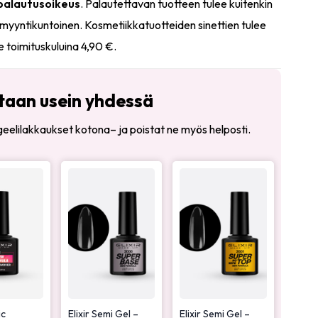
 palautusoikeus
. Palautettavan tuotteen tulee kuitenkin
myyntikuntoinen. Kosmetiikkatuotteiden sinettien tulee
e toimituskuluina 4,90 €.
taan usein yhdessä
t geelilakkaukset kotona– ja poistat ne myös helposti.
ic
Elixir Semi Gel –
Elixir Semi Gel –