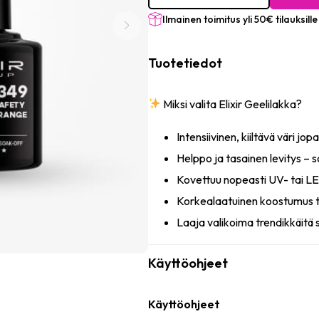
Safety
orange
Ilmainen toimitus yli 50€ tilauksille
määrä
Tuotetiedot
Miksi valita Elixir Geelilakka?
Intensiivinen, kiiltävä väri jopa
Helppo ja tasainen levitys – so
Kovettuu nopeasti UV- tai 
Korkealaatuinen koostumus t
Laaja valikoima trendikkäitä 
Käyttöohjeet
Käyttöohjeet