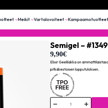
uotteet
Meikit
Vartalovoiteet
Kampaamotuottee
Semigel – #1349
9,90
€
Elixir Geelilakka on ammattilaistas
pitkäkestoisen lopputuloksen.
Semigel
-
#1349