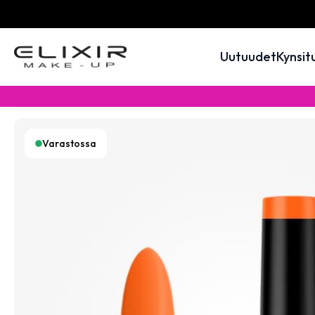
Uutuudet
Kynsit
Varastossa