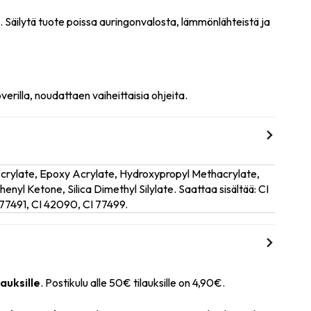
n. Säilytä tuote poissa auringonvalosta, lämmönlähteistä ja
rilla, noudattaen vaiheittaisia ohjeita.
Acrylate, Epoxy Acrylate, Hydroxypropyl Methacrylate,
nyl Ketone, Silica Dimethyl Silylate. Saattaa sisältää: CI
77491, CI 42090, CI 77499.
lauksille
. Postikulu alle 50€ tilauksille on 4,90€.