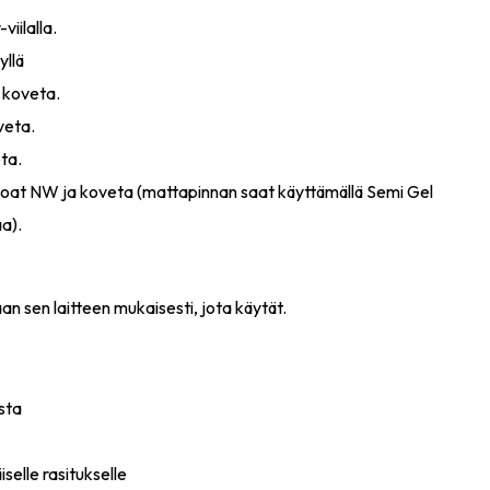
viilalla.
yllä
 koveta.
veta.
ta.
Coat NW ja koveta (mattapinnan saat käyttämällä Semi Gel
a).
n sen laitteen mukaisesti, jota käytät.
sta
iselle rasitukselle