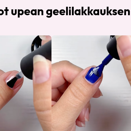
ot upean geelilakkaukse