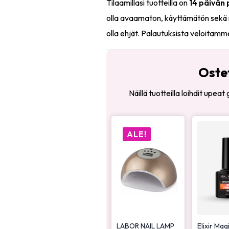
Tilaamillasi tuotteilla on
14 päivän
olla avaamaton, käyttämätön sekä 
olla ehjät. Palautuksista veloitamm
Oste
Näillä tuotteilla loihdit upea
ALE!
LABOR NAIL LAMP
Elixir Mag