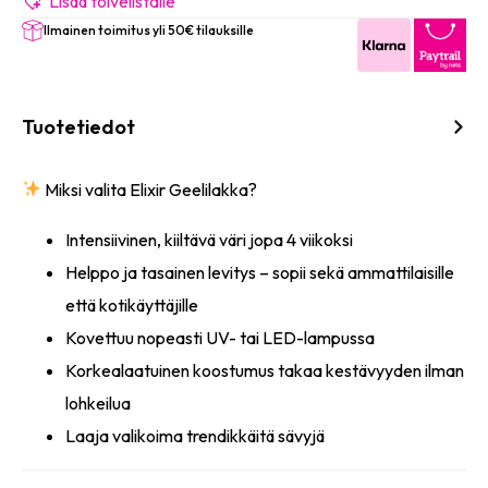
määrä
Lisää toivelistalle
Ilmainen toimitus yli 50€ tilauksille
Tuotetiedot
Miksi valita Elixir Geelilakka?
Intensiivinen, kiiltävä väri jopa 4 viikoksi
Helppo ja tasainen levitys – sopii sekä ammattilaisille
että kotikäyttäjille
Kovettuu nopeasti UV- tai LED-lampussa
Korkealaatuinen koostumus takaa kestävyyden ilman
lohkeilua
Laaja valikoima trendikkäitä sävyjä