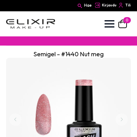
Hae
Kirjaudu
Tili
0
Search
for:
Semigel – #1440 Nut meg