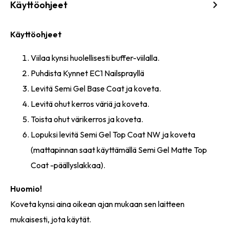
Käyttöohjeet
Käyttöohjeet
Viilaa kynsi huolellisesti buffer-viilalla.
Puhdista Kynnet EC1 Nailsprayllä
Levitä Semi Gel Base Coat ja koveta.
Levitä ohut kerros väriä ja koveta.
Toista ohut värikerros ja koveta.
Lopuksi levitä Semi Gel Top Coat NW ja koveta
(mattapinnan saat käyttämällä Semi Gel Matte Top
Coat -päällyslakkaa).
Huomio!
Koveta kynsi aina oikean ajan mukaan sen laitteen
mukaisesti, jota käytät.