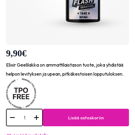
9,90
€
Elixir Geelilakka on ammattilaistason tuote, joka yhdistää
helpon levityksen ja upean, pitkäkestoisen lopputuloksen.
Semigel
-
Lisää ostoskoriin
#1440
Nut
meg