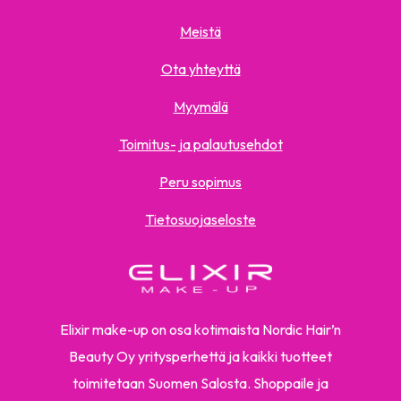
Meistä
Ota yhteyttä
Myymälä
Toimitus- ja palautusehdot
Peru sopimus
Tietosuojaseloste
Elixir make-up on osa kotimaista Nordic Hair’n
Beauty Oy yritysperhettä ja kaikki tuotteet
toimitetaan Suomen Salosta. Shoppaile ja