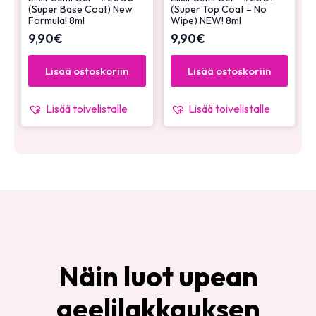
(Super Base Coat) New
(Super Top Coat – No
Formula! 8ml
Wipe) NEW! 8ml
9,90
€
9,90
€
Lisää ostoskoriin
Lisää ostoskoriin
Lisää toivelistalle
Lisää toivelistalle
Näin luot upean
geelilakkauksen