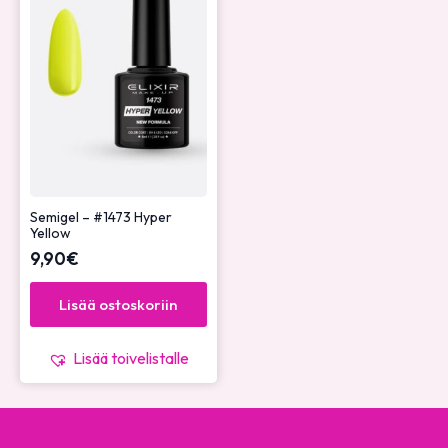
Semigel – #1473 Hyper
Yellow
9,90
€
Lisää ostoskoriin
Lisää toivelistalle