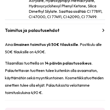
Acrylate, Hydroxypropyl Methacrylate,
Ainesosat
Hydroxycyclohexyl Phenyl Ketone, Silica
Dimethyl Silylate. Saattaa sisältää: CI 77891,
CI 47000, CI 77491, CI 42090, CI 77499.
Toimitus ja palautusehdot
Aina
ilmainen toimitus yli 50€ tilauksille
. Postikulu alle
50€ tilauksille on 4,90€.
Tilaamillasi tuotteilla on
14 päivän palautusoikeus
.
Palautettavan tuotteen tulee kuitenkin olla avaamaton,
käyttämätön sekä myyntikuntoinen. Kosmetiikkatuotteiden
sinettien tulee olla ehjät. Palautuksista veloitamme
toimituskuluina 4,90 €.