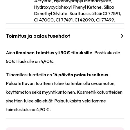
Acrylate, Hydroxypropyl Methacrylate,
Ainesosat
Hydroxycyclohexyl Phenyl Ketone, Silica
Dimethyl Silylate. Saattaa sisältää: CI 77891,
CI 47000, CI 77491, CI 42090, CI 77499.
Toimitus ja palautusehdot
Aina
ilmainen toimitus yli 50€ tilauksille
. Postikulu alle
50€ tilauksille on 4,90€.
Tilaamillasi tuotteilla on
14 päivän palautusoikeus
.
Palautettavan tuotteen tulee kuitenkin olla avaamaton,
käyttämätön sekä myyntikuntoinen. Kosmetiikkatuotteiden
sinettien tulee olla ehjät. Palautuksista veloitamme
toimituskuluina 4,90 €.