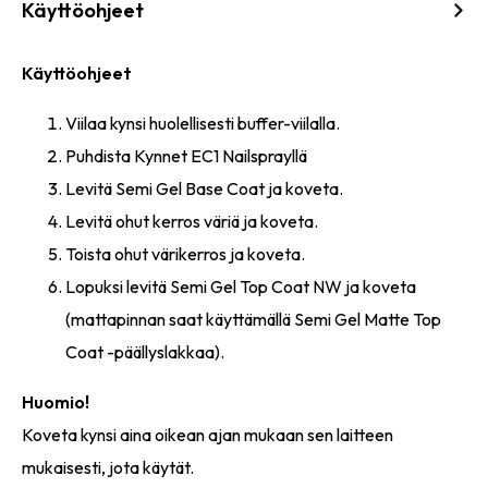
Käyttöohjeet
Käyttöohjeet
Viilaa kynsi huolellisesti buffer-viilalla.
Puhdista Kynnet EC1 Nailsprayllä
Levitä Semi Gel Base Coat ja koveta.
Levitä ohut kerros väriä ja koveta.
Toista ohut värikerros ja koveta.
Lopuksi levitä Semi Gel Top Coat NW ja koveta
(mattapinnan saat käyttämällä Semi Gel Matte Top
Coat -päällyslakkaa).
Huomio!
Koveta kynsi aina oikean ajan mukaan sen laitteen
mukaisesti, jota käytät.