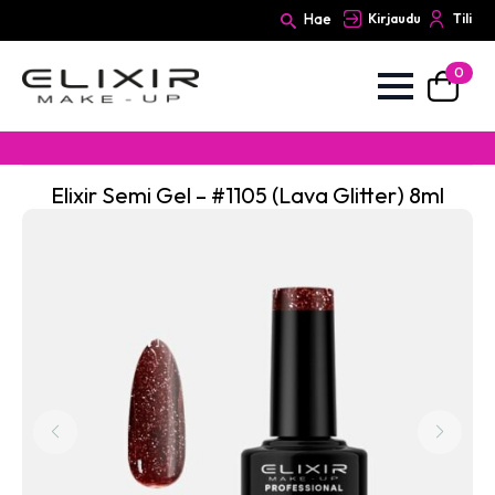
Hae
Kirjaudu
Tili
0
Search
for:
Elixir Semi Gel – #1105 (Lava Glitter) 8ml