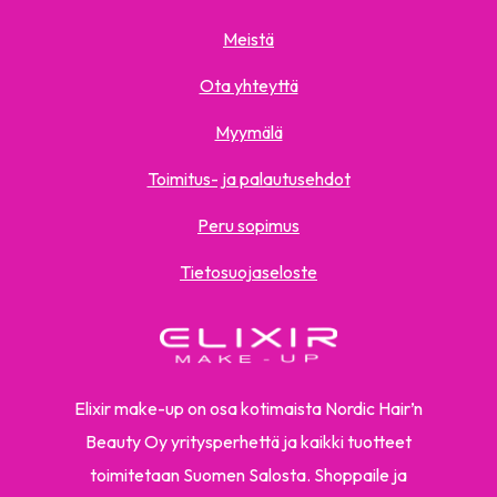
Meistä
Ota yhteyttä
Myymälä
Toimitus- ja palautusehdot
Peru sopimus
Tietosuojaseloste
Elixir make-up on osa kotimaista Nordic Hair’n
Beauty Oy yritysperhettä ja kaikki tuotteet
toimitetaan Suomen Salosta. Shoppaile ja