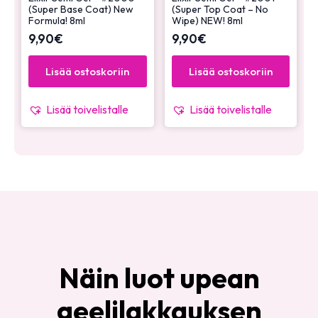
(Super Base Coat) New
(Super Top Coat – No
Formula! 8ml
Wipe) NEW! 8ml
9,90
€
9,90
€
Lisää ostoskoriin
Lisää ostoskoriin
Lisää toivelistalle
Lisää toivelistalle
Näin luot upean
geelilakkauksen