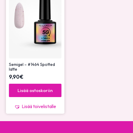
Semigel – #1464 Spotted
latte
9,90
€
Lisää ostoskoriin
Lisää toivelistalle