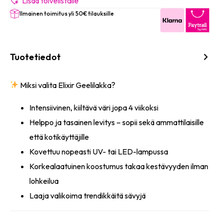
(Lava
Lisää toivelistalle
Glitter)
Ilmainen toimitus yli 50€ tilauksille
8ml
määrä
Tuotetiedot
Miksi valita Elixir Geelilakka?
Intensiivinen, kiiltävä väri jopa 4 viikoksi
Helppo ja tasainen levitys – sopii sekä ammattilaisille
että kotikäyttäjille
Kovettuu nopeasti UV- tai LED-lampussa
Korkealaatuinen koostumus takaa kestävyyden ilman
lohkeilua
Laaja valikoima trendikkäitä sävyjä