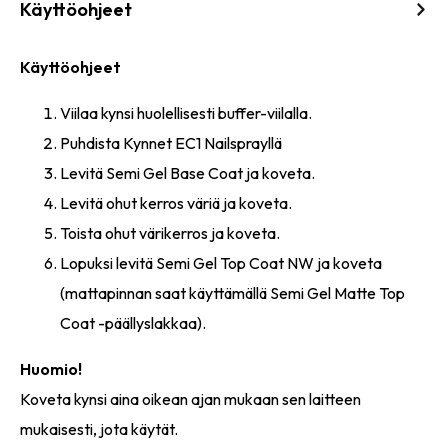
Käyttöohjeet
Käyttöohjeet
Viilaa kynsi huolellisesti buffer-viilalla.
Puhdista Kynnet EC1 Nailsprayllä
Levitä Semi Gel Base Coat ja koveta.
Levitä ohut kerros väriä ja koveta.
Toista ohut värikerros ja koveta.
Lopuksi levitä Semi Gel Top Coat NW ja koveta
(mattapinnan saat käyttämällä Semi Gel Matte Top
Coat -päällyslakkaa).
Huomio!
Koveta kynsi aina oikean ajan mukaan sen laitteen
mukaisesti, jota käytät.