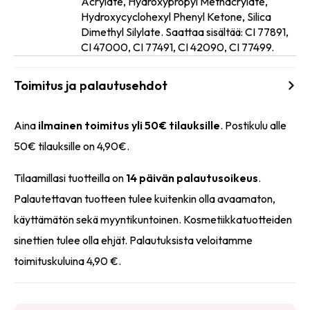
Acrylate, Hydroxypropyl Methacrylate,
Ainesosat
Hydroxycyclohexyl Phenyl Ketone, Silica
Dimethyl Silylate. Saattaa sisältää: CI 77891,
CI 47000, CI 77491, CI 42090, CI 77499.
Toimitus ja palautusehdot
Aina
ilmainen toimitus yli 50€ tilauksille
. Postikulu alle
50€ tilauksille on 4,90€.
Tilaamillasi tuotteilla on
14 päivän palautusoikeus
.
Palautettavan tuotteen tulee kuitenkin olla avaamaton,
käyttämätön sekä myyntikuntoinen. Kosmetiikkatuotteiden
sinettien tulee olla ehjät. Palautuksista veloitamme
toimituskuluina 4,90 €.