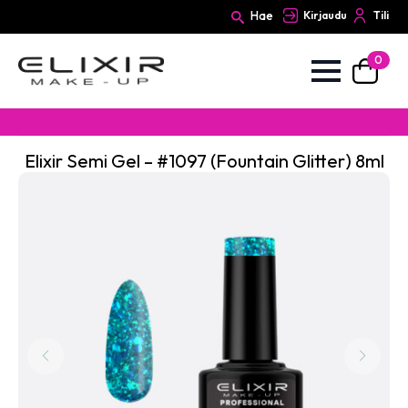
Hae
Kirjaudu
Tili
0
Search
for:
Elixir Semi Gel – #1097 (Fountain Glitter) 8ml