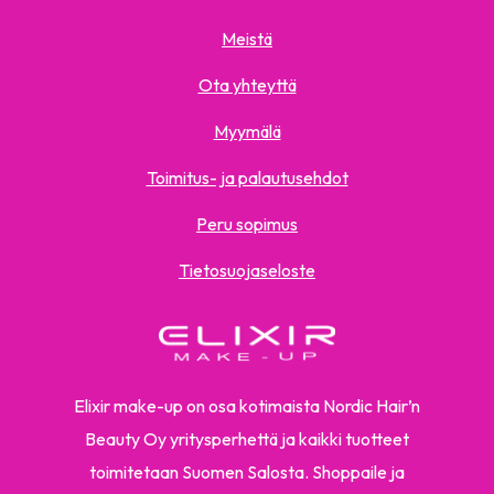
Meistä
Ota yhteyttä
Myymälä
Toimitus- ja palautusehdot
Peru sopimus
Tietosuojaseloste
Elixir make-up on osa kotimaista Nordic Hair’n
Beauty Oy yritysperhettä ja kaikki tuotteet
toimitetaan Suomen Salosta. Shoppaile ja