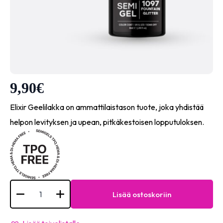
9,90
€
Elixir Geelilakka on ammattilaistason tuote, joka yhdistää
helpon levityksen ja upean, pitkäkestoisen lopputuloksen.
Elixir
Semi
Lisää ostoskoriin
Gel
-
#1097