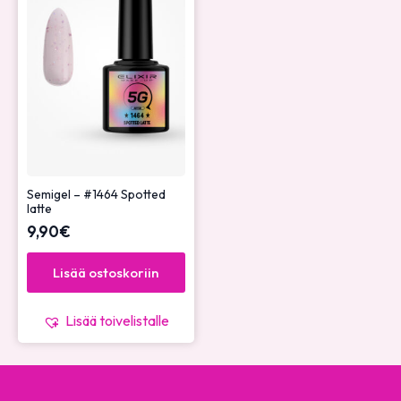
Semigel – #1464 Spotted
latte
9,90
€
Lisää ostoskoriin
Lisää toivelistalle