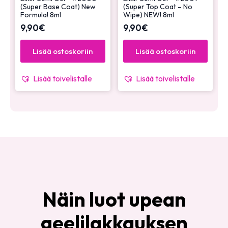
(Super Base Coat) New
(Super Top Coat – No
Formula! 8ml
Wipe) NEW! 8ml
9,90
€
9,90
€
Lisää ostoskoriin
Lisää ostoskoriin
Lisää toivelistalle
Lisää toivelistalle
Näin luot upean
geelilakkauksen