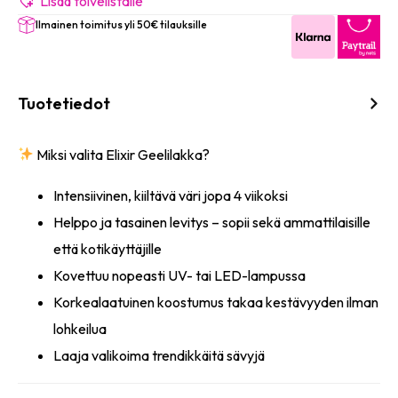
(Fountain
Lisää toivelistalle
Glitter)
Ilmainen toimitus yli 50€ tilauksille
8ml
määrä
Tuotetiedot
Miksi valita Elixir Geelilakka?
Intensiivinen, kiiltävä väri jopa 4 viikoksi
Helppo ja tasainen levitys – sopii sekä ammattilaisille
että kotikäyttäjille
Kovettuu nopeasti UV- tai LED-lampussa
Korkealaatuinen koostumus takaa kestävyyden ilman
lohkeilua
Laaja valikoima trendikkäitä sävyjä