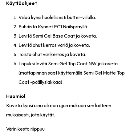
Käyttöohjeet
Viilaa kynsi huolellisesti buffer-viilalla.
Puhdista Kynnet EC1 Nailsprayllä
Levitä Semi Gel Base Coat ja koveta.
Levitä ohut kerros väriä ja koveta.
Toista ohut värikerros ja koveta.
Lopuksi levitä Semi Gel Top Coat NW ja koveta
(mattapinnan saat käyttämällä Semi Gel Matte Top
Coat -päällyslakkaa).
Huomio!
Koveta kynsi aina oikean ajan mukaan sen laitteen
mukaisesti, jota käytät.
Värin kesto riippuu: