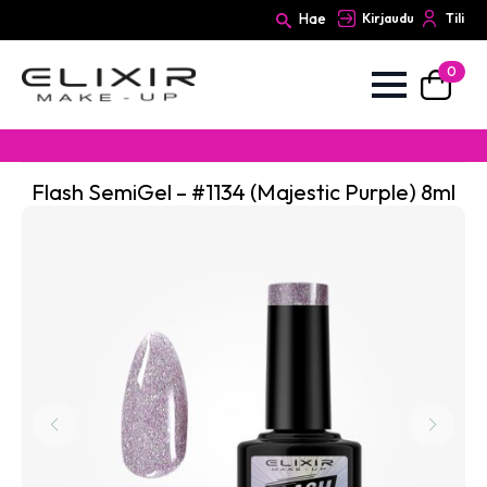
Hae
Kirjaudu
Tili
0
Search
for:
Flash SemiGel – #1134 (Majestic Purple) 8ml