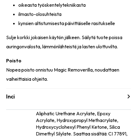
oikeasta työskentelytekniikasta
ilmasto-olosuhteista
kynsien altistumisesta päivittäiselle rasitukselle
Sulje korkki jokaisen käytön jälkeen. Säilytä tuote poissa
auringonvalosta, lämmönlähteistä ja lasten ulottuvilta.
Poisto
Nopea poisto onnistuu Magic Removerilla, noudattaen
vaiheittaisia ohjeita.
Inci
Aliphatic Urethane Acrylate, Epoxy
Acrylate, Hydroxypropyl Methacrylate,
Ainesosat
Hydroxycyclohexyl Phenyl Ketone, Silica
Dimethyl Silylate. Saattaa sisältää: CI 77891,