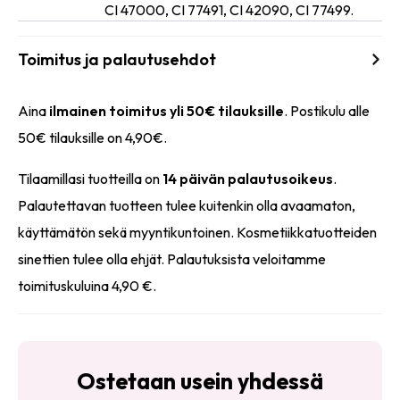
CI 47000, CI 77491, CI 42090, CI 77499.
Toimitus ja palautusehdot
Aina
ilmainen toimitus yli 50€ tilauksille
. Postikulu alle
50€ tilauksille on 4,90€.
Tilaamillasi tuotteilla on
14 päivän palautusoikeus
.
Palautettavan tuotteen tulee kuitenkin olla avaamaton,
käyttämätön sekä myyntikuntoinen. Kosmetiikkatuotteiden
sinettien tulee olla ehjät. Palautuksista veloitamme
toimituskuluina 4,90 €.
Ostetaan usein yhdessä