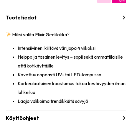
Tuotetiedot
Miksi valita Elixir Geelilakka?
Intensiivinen, kiiltävä väri jopa 4 viikoksi
Helppo ja tasainen levitys – sopii sekä ammattilaisille
että kotikäyttäjille
Kovettuu nopeasti UV- tai LED-lampussa
Korkealaatuinen koostumus takaa kestävyyden ilman
lohkeilua
Laaja valikoima trendikkäitä sävyjä
Käyttöohjeet