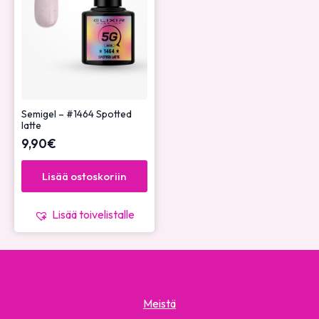
Semigel – #1464 Spotted
latte
9,90
€
Lisää ostoskoriin
Lisää toivelistalle
Meistä