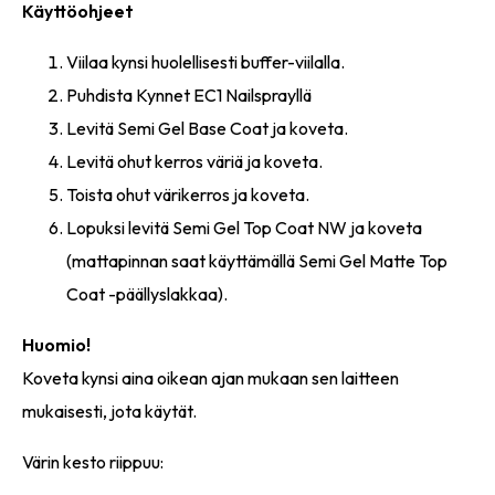
Käyttöohjeet
Viilaa kynsi huolellisesti buffer-viilalla.
Puhdista Kynnet EC1 Nailsprayllä
Levitä Semi Gel Base Coat ja koveta.
Levitä ohut kerros väriä ja koveta.
Toista ohut värikerros ja koveta.
Lopuksi levitä Semi Gel Top Coat NW ja koveta
(mattapinnan saat käyttämällä Semi Gel Matte Top
Coat -päällyslakkaa).
Huomio!
Koveta kynsi aina oikean ajan mukaan sen laitteen
mukaisesti, jota käytät.
Värin kesto riippuu: