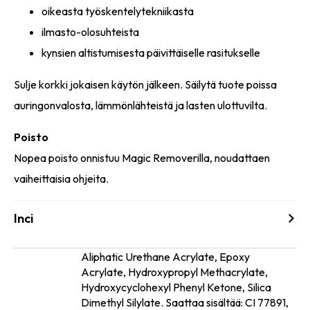
oikeasta työskentelytekniikasta
ilmasto-olosuhteista
kynsien altistumisesta päivittäiselle rasitukselle
Sulje korkki jokaisen käytön jälkeen. Säilytä tuote poissa
auringonvalosta, lämmönlähteistä ja lasten ulottuvilta.
Poisto
Nopea poisto onnistuu Magic Removerilla, noudattaen
vaiheittaisia ohjeita.
Inci
Aliphatic Urethane Acrylate, Epoxy
Acrylate, Hydroxypropyl Methacrylate,
Ainesosat
Hydroxycyclohexyl Phenyl Ketone, Silica
Dimethyl Silylate. Saattaa sisältää: CI 77891,