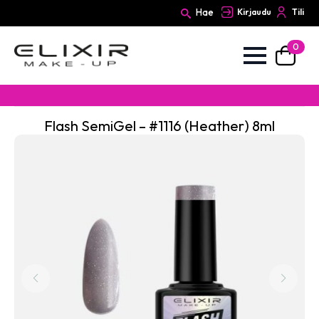
Hae
Kirjaudu
Tili
0
Search
for:
Flash SemiGel – #1116 (Heather) 8ml