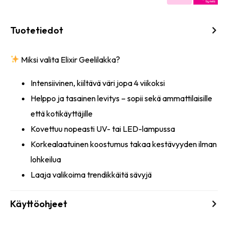
Tuotetiedot
Miksi valita Elixir Geelilakka?
Intensiivinen, kiiltävä väri jopa 4 viikoksi
Helppo ja tasainen levitys – sopii sekä ammattilaisille
että kotikäyttäjille
Kovettuu nopeasti UV- tai LED-lampussa
Korkealaatuinen koostumus takaa kestävyyden ilman
lohkeilua
Laaja valikoima trendikkäitä sävyjä
Käyttöohjeet