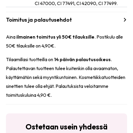
CI 47000, CI 77491, CI 42090, CI 77499.
Toimitus ja palautusehdot
Aina
ilmainen toimitus yli 50€ tilauksille
. Postikulu alle
50€ tilauksille on 4,90€.
Tilaamillasi tuotteilla on
14 päivän palautusoikeus
.
Palautettavan tuotteen tulee kuitenkin olla avaamaton,
käyttämätön sekä myyntikuntoinen. Kosmetiikkatuotteiden
sinettien tulee olla ehjät. Palautuksista veloitamme
toimituskuluina 4,90 €.
Ostetaan usein yhdessä