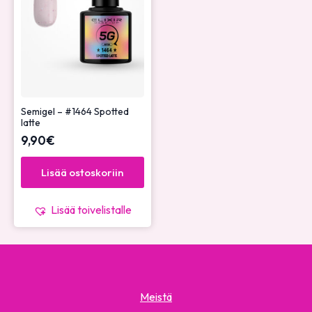
Semigel – #1464 Spotted
latte
9,90
€
Lisää ostoskoriin
Lisää toivelistalle
Meistä