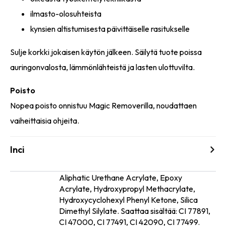
ilmasto-olosuhteista
kynsien altistumisesta päivittäiselle rasitukselle
Sulje korkki jokaisen käytön jälkeen. Säilytä tuote poissa
auringonvalosta, lämmönlähteistä ja lasten ulottuvilta.
Poisto
Nopea poisto onnistuu Magic Removerilla, noudattaen
vaiheittaisia ohjeita.
Inci
Aliphatic Urethane Acrylate, Epoxy
Acrylate, Hydroxypropyl Methacrylate,
Ainesosat
Hydroxycyclohexyl Phenyl Ketone, Silica
Dimethyl Silylate. Saattaa sisältää: CI 77891,
CI 47000, CI 77491, CI 42090, CI 77499.