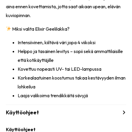
aina ennen kovettamista, jotta saat aikaan upean, elävän
kuviopinnan.
Miksi valita Elixir Geelilakka?
Intensiivinen, kiiltävä väri jopa 4 viikoksi
Helppo ja tasainen levitys – sopii sekä ammattilaisille
että kotikäyttäjille
Kovettuu nopeasti UV- tai LED-lampussa
Korkealaatuinen koostumus takaa kestävyyden ilman
lohkeilua
Laaja valikoima trendikkäitä sävyjä
Käyttöohjeet
Käyttöohjeet