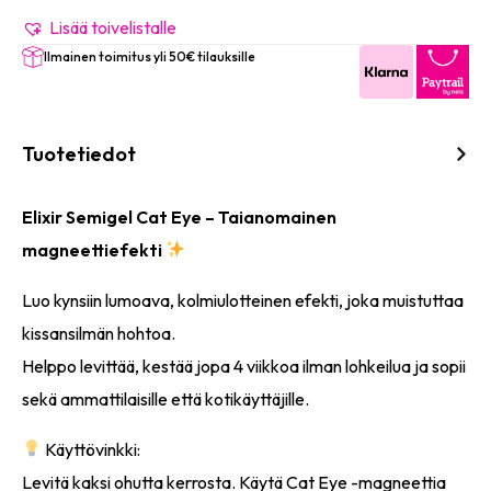
Eye
-
Lisää toivelistalle
#1168
Ilmainen toimitus yli 50€ tilauksille
(Fandango)
8ml
määrä
Tuotetiedot
Elixir Semigel Cat Eye – Taianomainen
magneettiefekti
Luo kynsiin lumoava, kolmiulotteinen efekti, joka muistuttaa
kissansilmän hohtoa.
Helppo levittää, kestää jopa 4 viikkoa ilman lohkeilua ja sopii
sekä ammattilaisille että kotikäyttäjille.
Käyttövinkki:
Levitä kaksi ohutta kerrosta. Käytä Cat Eye -magneettia