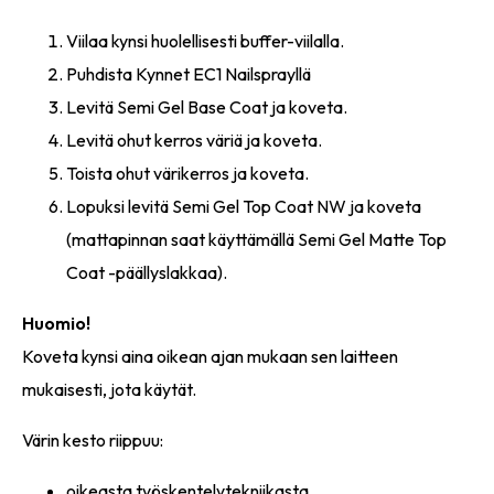
Viilaa kynsi huolellisesti buffer-viilalla.
Puhdista Kynnet EC1 Nailsprayllä
Levitä Semi Gel Base Coat ja koveta.
Levitä ohut kerros väriä ja koveta.
Toista ohut värikerros ja koveta.
Lopuksi levitä Semi Gel Top Coat NW ja koveta
(mattapinnan saat käyttämällä Semi Gel Matte Top
Coat -päällyslakkaa).
Huomio!
Koveta kynsi aina oikean ajan mukaan sen laitteen
mukaisesti, jota käytät.
Värin kesto riippuu:
oikeasta työskentelytekniikasta