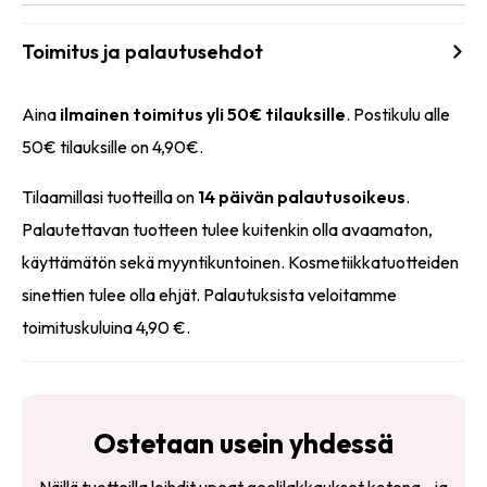
Toimitus ja palautusehdot
Aina
ilmainen toimitus yli 50€ tilauksille
. Postikulu alle
50€ tilauksille on 4,90€.
Tilaamillasi tuotteilla on
14 päivän palautusoikeus
.
Palautettavan tuotteen tulee kuitenkin olla avaamaton,
käyttämätön sekä myyntikuntoinen. Kosmetiikkatuotteiden
sinettien tulee olla ehjät. Palautuksista veloitamme
toimituskuluina 4,90 €.
Ostetaan usein yhdessä
Näillä tuotteilla loihdit upeat geelilakkaukset kotona– ja