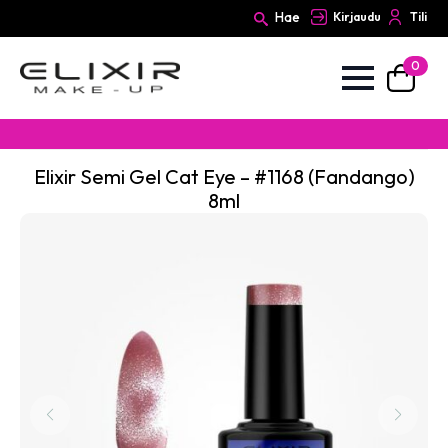
Hae
Kirjaudu
Tili
0
Search
for:
Elixir Semi Gel Cat Eye – #1168 (Fandango)
8ml