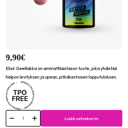
9,90
€
Elixir Geelilakka on ammattilaistason tuote, joka yhdistää
helpon levityksen ja upean, pitkäkestoisen lopputuloksen.
Elixir
Semi
Lisää ostoskoriin
Gel
Cat