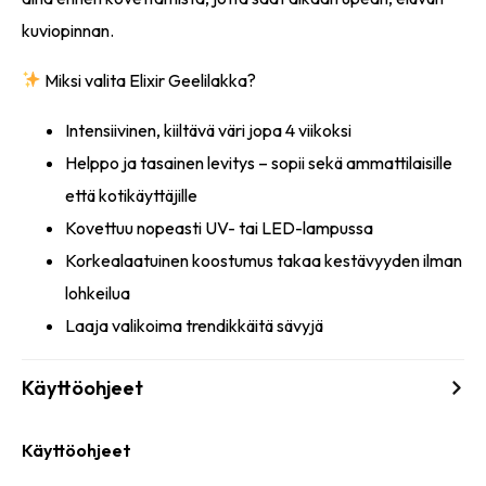
kuviopinnan.
Miksi valita Elixir Geelilakka?
Intensiivinen, kiiltävä väri jopa 4 viikoksi
Helppo ja tasainen levitys – sopii sekä ammattilaisille
että kotikäyttäjille
Kovettuu nopeasti UV- tai LED-lampussa
Korkealaatuinen koostumus takaa kestävyyden ilman
lohkeilua
Laaja valikoima trendikkäitä sävyjä
Käyttöohjeet
Käyttöohjeet