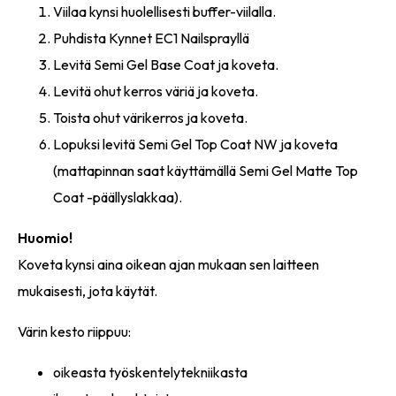
Viilaa kynsi huolellisesti buffer-viilalla.
Puhdista Kynnet EC1 Nailsprayllä
Levitä Semi Gel Base Coat ja koveta.
Levitä ohut kerros väriä ja koveta.
Toista ohut värikerros ja koveta.
Lopuksi levitä Semi Gel Top Coat NW ja koveta
(mattapinnan saat käyttämällä Semi Gel Matte Top
Coat -päällyslakkaa).
Huomio!
Koveta kynsi aina oikean ajan mukaan sen laitteen
mukaisesti, jota käytät.
Värin kesto riippuu:
oikeasta työskentelytekniikasta