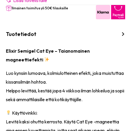
-
Lisää toivelistalle
#1166
Ilmainen toimitus yli 50€ tilauksille
(Mystic)
8ml
määrä
Tuotetiedot
Elixir Semigel Cat Eye – Taianomainen
magneettiefekti
Luo kynsiin lumoava, kolmiulotteinen efekti, joka muistuttaa
kissansilmän hohtoa.
Helppo levittää, kestää jopa 4 viikkoa ilman lohkeilua ja sopii
sekä ammattilaisille että kotikäyttäjille.
Käyttövinkki:
Levitä kaksi ohutta kerrosta. Käytä Cat Eye -magneettia
aina ennen kovettamista, jotta saat aikaan upean, elävän