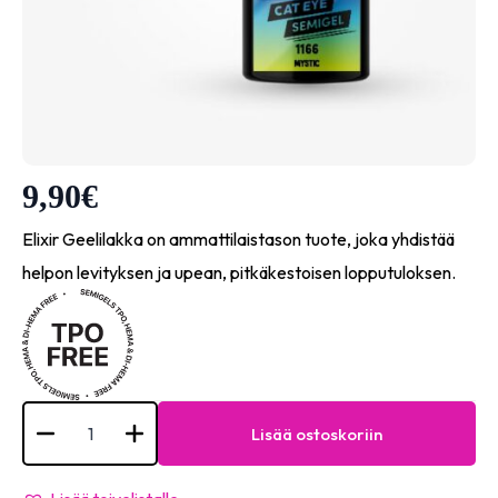
9,90
€
Elixir Geelilakka on ammattilaistason tuote, joka yhdistää
helpon levityksen ja upean, pitkäkestoisen lopputuloksen.
Elixir
Semi
Lisää ostoskoriin
Gel
Cat
Eye