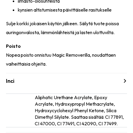
ilmasto-olosuhteista
kynsien altistumisesta päivittäiselle rasitukselle
Sulje korkki jokaisen käytön jälkeen. Säilytä tuote poissa
auringonvalosta, lämmönlähteistä ja lasten ulottuvilta.
Poisto
Nopea poisto onnistuu Magic Removerilla, noudattaen
vaiheittaisia ohjeita.
Inci
Aliphatic Urethane Acrylate, Epoxy
Acrylate, Hydroxypropyl Methacrylate,
Ainesosat
Hydroxycyclohexyl Phenyl Ketone, Silica
Dimethyl Silylate. Saattaa sisältää: CI 77891,
CI 47000, CI 77491, CI 42090, CI 77499.