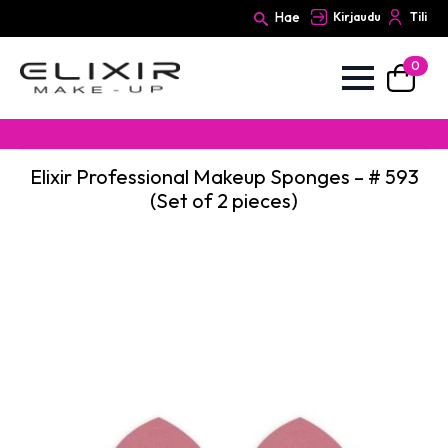
Hae
Kirjaudu
Tili
0
Search
for:
Elixir Professional Makeup Sponges – # 593
(Set of 2 pieces)