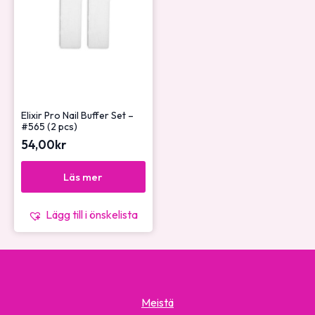
Elixir Pro Nail Buffer Set –
#565 (2 pcs)
54,00
kr
Läs mer
Lägg till i önskelista
Meistä