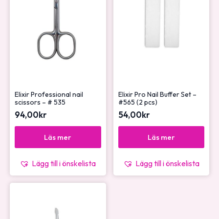
Elixir Professional nail
Elixir Pro Nail Buffer Set –
scissors – # 535
#565 (2 pcs)
94,00
kr
54,00
kr
Läs mer
Läs mer
Lägg till i önskelista
Lägg till i önskelista