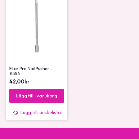
Elixir Pro Nail Pusher –
#556
42,00
kr
Lägg till i varukorg
Lägg till i önskelista