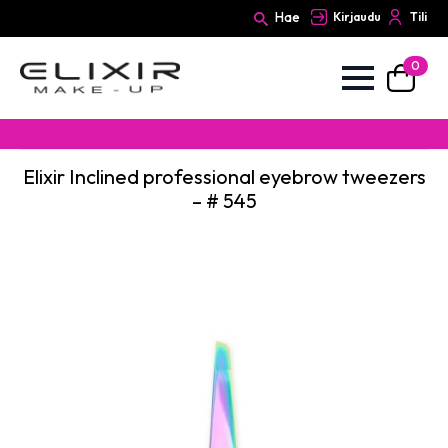
Hae
Kirjaudu
Tili
0
Search
for:
Elixir Inclined professional eyebrow tweezers
– # 545