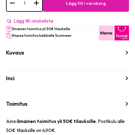
Inclined
Lägg till i varukorg
professional
eyebrow
tweezers
-
Lägg till i önskelista
#
Ilmainen toimitus yli 50€ tilauksille
545
mängd
Nopea toimitus kaikkialle Suomeen
Kuvaus
Inci
Toimitus
Aina
ilmainen toimitus yli 50€ tilauksille
. Postikulu alle
50€ tilauksille on 4,90€.