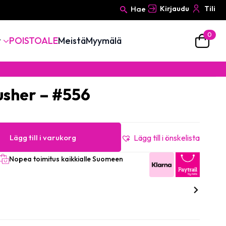
Hae
Kirjaudu
Tili
0
Search
t
POISTOALE
Meistä
Myymälä
for:
Pusher – #556
Lägg till i varukorg
Lägg till i önskelista
Nopea toimitus kaikkialle Suomeen