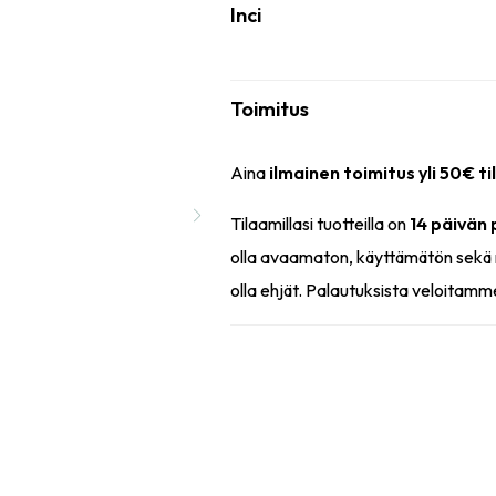
Inci
Toimitus
Aina
ilmainen toimitus yli 50€ ti
Tilaamillasi tuotteilla on
14 päivän
olla avaamaton, käyttämätön sekä 
olla ehjät. Palautuksista veloitamm