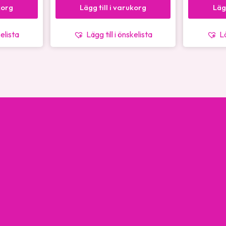
korg
Lägg till i varukorg
Läg
kelista
Lägg till i önskelista
Lä