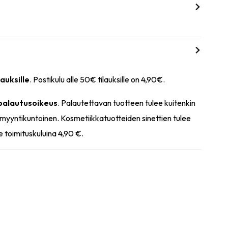
lauksille
. Postikulu alle 50€ tilauksille on 4,90€.
 palautusoikeus
. Palautettavan tuotteen tulee kuitenkin
myyntikuntoinen. Kosmetiikkatuotteiden sinettien tulee
e toimituskuluina 4,90 €.