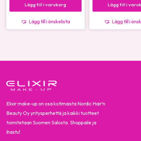
Lägg till i varukorg
Lägg till i varu
Lägg till i önskelista
Lägg till i öns
Elixir make-up on osa kotimaista Nordic Hair’n
Beauty Oy yritysperhettä ja kaikki tuotteet
toimitetaan Suomen Salosta. Shoppaile ja
ihastu!