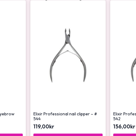
 Eyebrow
Elixir Professional nail clipper – #
Elixir Profe
544
542
119,00
kr
156,00
kr