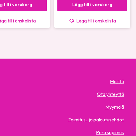
g till i varukorg
Lägg till i varukorg
gg till i önskelista
Lägg till i önskelista
Meistä
Ota yhteyttä
Myymälä
Toimitus- ja palautusehdot
Peru sopimus