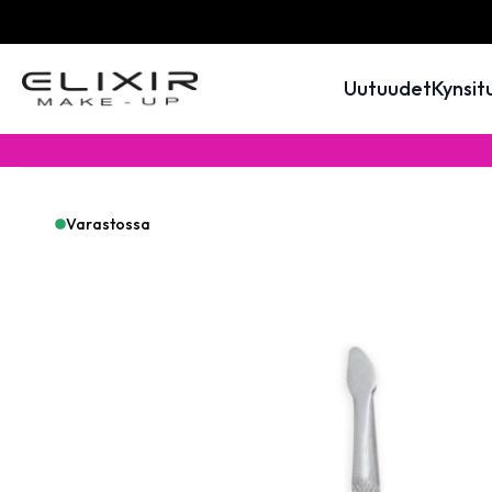
Uutuudet
Kynsit
Varastossa