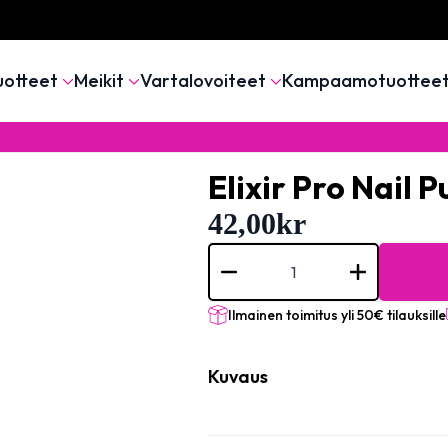
uotteet
Meikit
Vartalovoiteet
Kampaamotuottee
Elixir Pro Nail 
42,00
kr
Elixir
Pro
Nail
Pusher
-
Ilmainen toimitus yli 50€ tilauksille
#556
mängd
Kuvaus