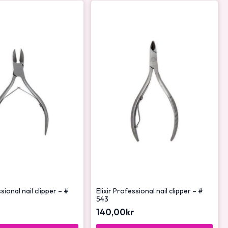
ssional nail clipper – #
Elixir Professional nail clipper – #
543
140,00
kr