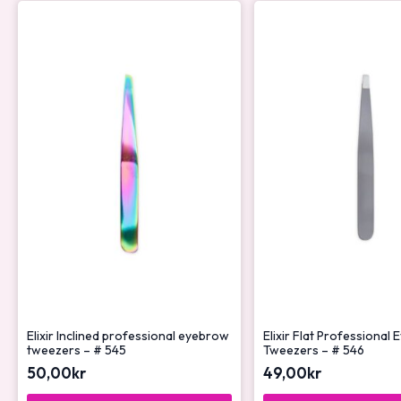
Elixir Inclined professional eyebrow
Elixir Flat Professional
tweezers – # 545
Tweezers – # 546
50,00
kr
49,00
kr