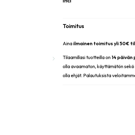
Inci
Toimitus
Aina
ilmainen toimitus yli 50€ ti
Tilaamillasi tuotteilla on
14 päivän
olla avaamaton, käyttämätön sekä 
olla ehjät. Palautuksista veloitamm