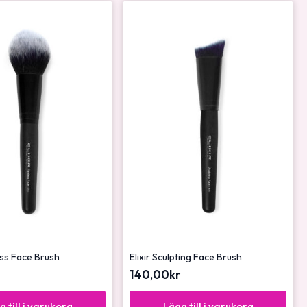
less Face Brush
Elixir Sculpting Face Brush
140,00
kr
g till i varukorg
Lägg till i varukorg