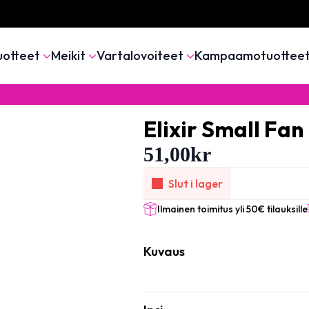
uotteet
Meikit
Vartalovoiteet
Kampaamotuottee
Elixir Small Fan
51,00
kr
Slut i lager
Ilmainen toimitus yli 50€ tilauksille
Kuvaus