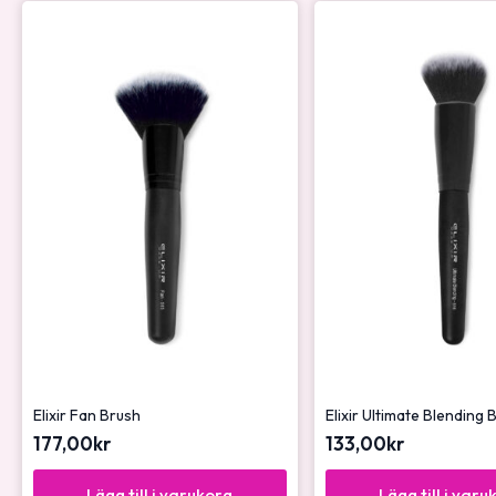
Elixir Fan Brush
Elixir Ultimate Blending 
177,00
kr
133,00
kr
Lägg till i varukorg
Lägg till i varu