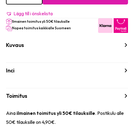
Fast
Dry
40"
Lägg till i önskelista
&
Ilmainen toimitus yli 50€ tilauksille
Up
to
Nopea toimitus kaikkialle Suomeen
8
Days
mängd
Kuvaus
Inci
Toimitus
Aina
ilmainen toimitus yli 50€ tilauksille
. Postikulu alle
50€ tilauksille on 4,90€.