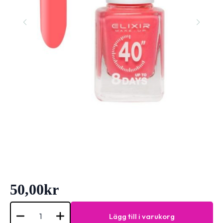
50,00
kr
Elixir
Nail
Lägg till i varukorg
Polish