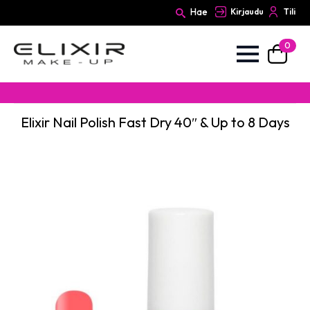
Hae
Kirjaudu
Tili
0
Search
for:
Elixir Nail Polish Fast Dry 40″ & Up to 8 Days