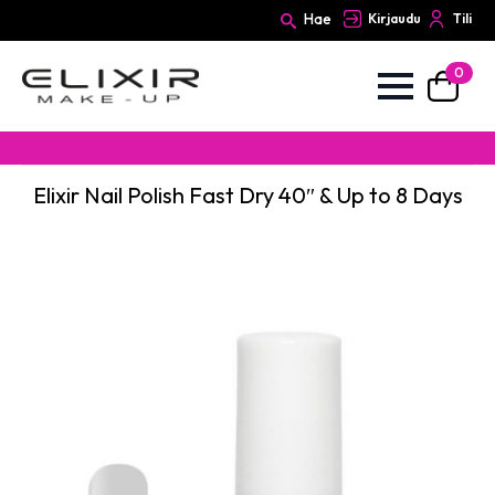
Hae
Kirjaudu
Tili
0
Search
for:
Elixir Nail Polish Fast Dry 40″ & Up to 8 Days