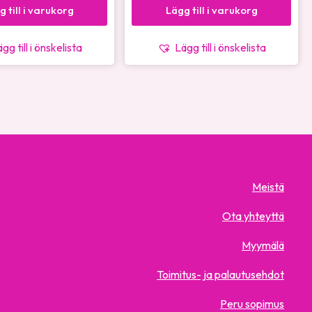
g till i varukorg
Lägg till i varukorg
gg till i önskelista
Lägg till i önskelista
Meistä
Ota yhteyttä
Myymälä
Toimitus- ja palautusehdot
Peru sopimus