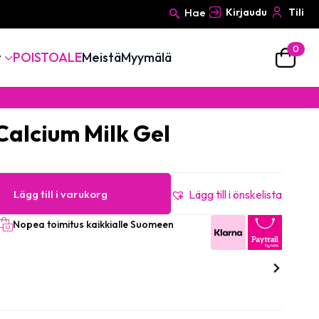
Hae
Kirjaudu
Tili
0
Search
t
POISTOALE
Meistä
Myymälä
for:
 Calcium Milk Gel
Lägg till i varukorg
Lägg till i önskelista
Nopea toimitus kaikkialle Suomeen