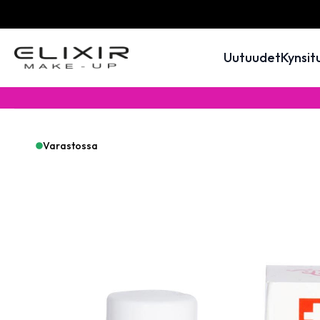
Uutuudet
Kynsit
Varastossa