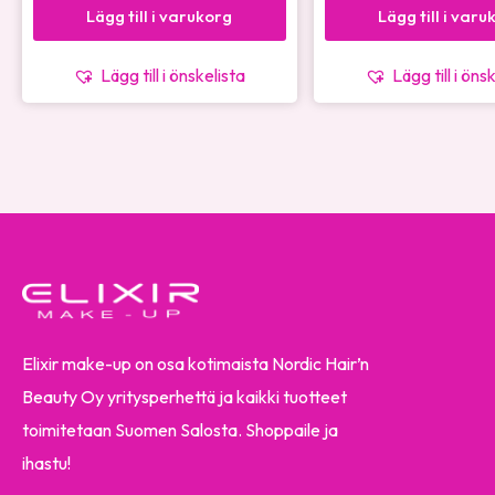
Lägg till i varukorg
Lägg till i varu
Lägg till i önskelista
Lägg till i öns
Elixir make-up on osa kotimaista Nordic Hair’n
Beauty Oy yritysperhettä ja kaikki tuotteet
toimitetaan Suomen Salosta. Shoppaile ja
ihastu!