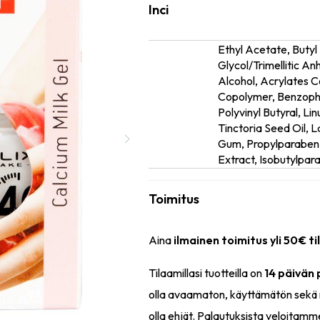
Inci
Ethyl Acetate, Butyl
Glycol/Trimellitic An
Alcohol, Acrylates 
Copolymer, Benzophe
Ainesosat
Polyvinyl Butyral, Li
Tinctoria Seed Oil, 
Gum, Propylparaben,
Extract, Isobutylpar
Toimitus
Aina
ilmainen toimitus yli 50€ ti
Tilaamillasi tuotteilla on
14 päivän
olla avaamaton, käyttämätön sekä 
olla ehjät. Palautuksista veloitamm