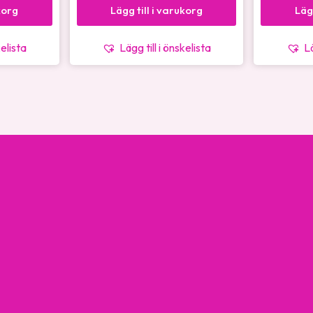
korg
Lägg till i varukorg
Läg
kelista
Lägg till i önskelista
Lä