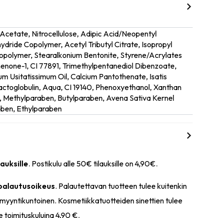
 Acetate, Nitrocellulose, Adipic Acid/Neopentyl
hydride Copolymer, Acetyl Tributyl Citrate, Isopropyl
Copolymer, Stearalkonium Bentonite, Styrene/Acrylates
none-1, CI 77891, Trimethylpentanediol Dibenzoate,
num Usitatissimum Oil, Calcium Pantothenate, Isatis
Lactoglobulin, Aqua, CI 19140, Phenoxyethanol, Xanthan
 Methylparaben, Butylparaben, Avena Sativa Kernel
aben, Ethylparaben
lauksille
. Postikulu alle 50€ tilauksille on 4,90€.
 palautusoikeus
. Palautettavan tuotteen tulee kuitenkin
myyntikuntoinen. Kosmetiikkatuotteiden sinettien tulee
e toimituskuluina 4,90 €.