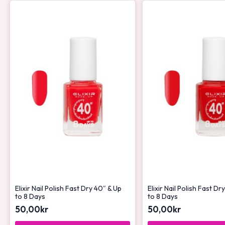
Elixir Nail Polish Fast Dry 40″ & Up
Elixir Nail Polish Fast Dr
to 8 Days
to 8 Days
50,00
kr
50,00
kr