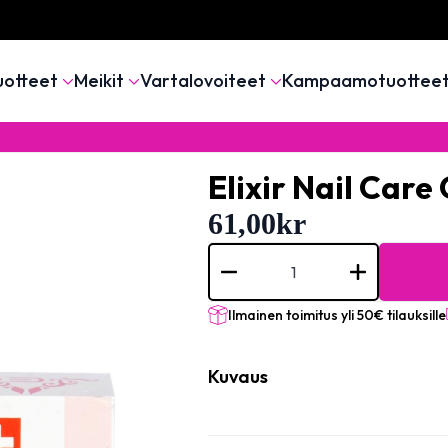
uotteet
Meikit
Vartalovoiteet
Kampaamotuottee
Elixir Nail Care
61,00
kr
Elixir
Nail
Care
Calcium
Milk
Ilmainen toimitus yli 50€ tilauksille
Gel
mängd
Kuvaus