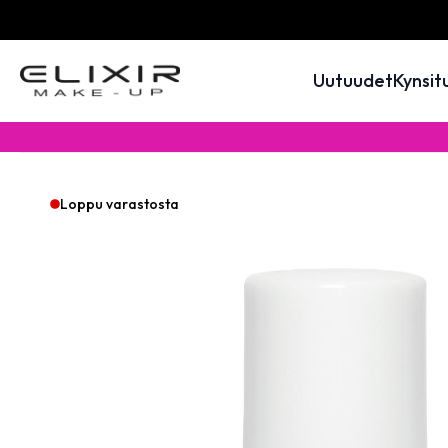
Uutuudet
Kynsit
Loppu varastosta