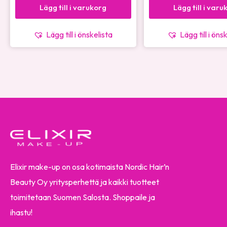
Lägg till i varukorg
Lägg till i varu
Lägg till i önskelista
Lägg till i öns
Elixir make-up on osa kotimaista Nordic Hair’n
Beauty Oy yritysperhettä ja kaikki tuotteet
toimitetaan Suomen Salosta. Shoppaile ja
ihastu!