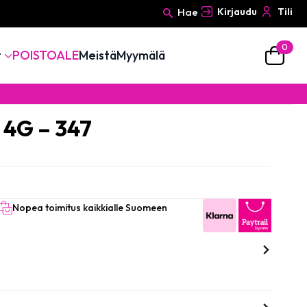
Hae
Kirjaudu
Tili
0
Search
t
POISTOALE
Meistä
Myymälä
for:
h 4G – 347
Nopea toimitus kaikkialle Suomeen