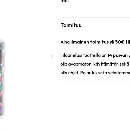
Inci
Toimitus
Aina
ilmainen toimitus yli 50€ ti
Tilaamillasi tuotteilla on
14 päivän
olla avaamaton, käyttämätön sekä 
olla ehjät. Palautuksista veloitamm