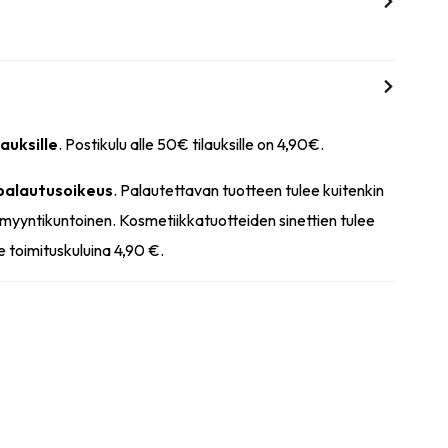
lauksille
. Postikulu alle 50€ tilauksille on 4,90€.
 palautusoikeus
. Palautettavan tuotteen tulee kuitenkin
myyntikuntoinen. Kosmetiikkatuotteiden sinettien tulee
e toimituskuluina 4,90 €.