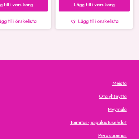
g till i varukorg
Lägg till i varukorg
gg till i önskelista
Lägg till i önskelista
Meistä
Ota yhteyttä
Myymälä
Toimitus- ja palautusehdot
Peru sopimus