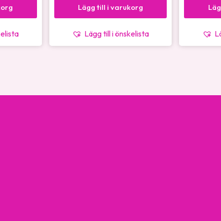
korg
Lägg till i varukorg
Läg
kelista
Lägg till i önskelista
Lä