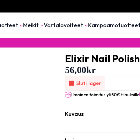
uotteet
Meikit
Vartalovoiteet
Kampaamotuottee
Elixir Nail Polis
56,00
kr
Slut i lager
Ilmainen toimitus yli 50€ tilauksille
Kuvaus