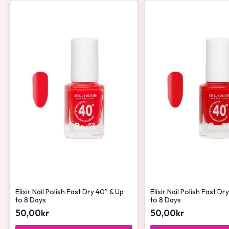
Elixir Nail Polish Fast Dry 40″ & Up
Elixir Nail Polish Fast Dr
to 8 Days
to 8 Days
50,00
kr
50,00
kr