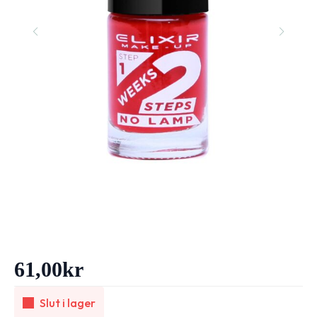
61,00
kr
Slut i lager