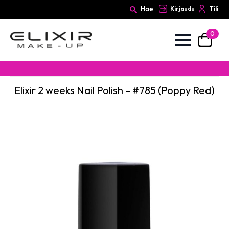
Hae
Kirjaudu
Tili
0
Search
for:
Elixir 2 weeks Nail Polish – #785 (Poppy Red)