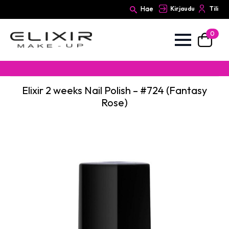
Hae
Kirjaudu
Tili
0
Search
for:
Elixir 2 weeks Nail Polish – #724 (Fantasy
Rose)