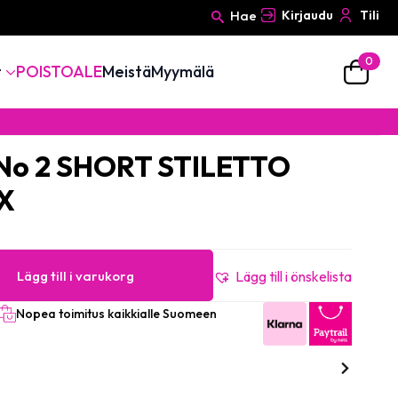
Hae
Kirjaudu
Tili
0
Search
t
POISTOALE
Meistä
Myymälä
for:
 No 2 SHORT STILETTO
X
Lägg till i varukorg
Lägg till i önskelista
Nopea toimitus kaikkialle Suomeen