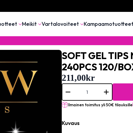
uotteet
Meikit
Vartalovoiteet
Kampaamotuottee
SOFT GEL TIPS
240PCS 120/BO
211,00
kr
SOFT
GEL
TIPS
No
2
Ilmainen toimitus yli 50€ tilauksille
SHORT
STILETTO
240PCS
Kuvaus
120/BOX
mängd