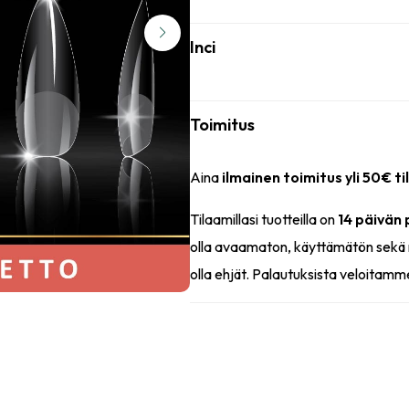
Inci
Toimitus
Aina
ilmainen toimitus yli 50€ ti
Tilaamillasi tuotteilla on
14 päivän
olla avaamaton, käyttämätön sekä 
olla ehjät. Palautuksista veloitamm