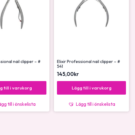
ssional nail clipper – #
Elixir Professional nail clipper – #
541
145,00
kr
g till i varukorg
Lägg till i varukorg
gg till i önskelista
Lägg till i önskelista