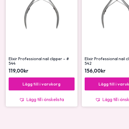
Elixir Professional nail clipper – #
Elixir Professional nail c
544
542
119,00
kr
156,00
kr
Lägg till i varukorg
Lägg till i varu
Lägg till i önskelista
Lägg till i öns