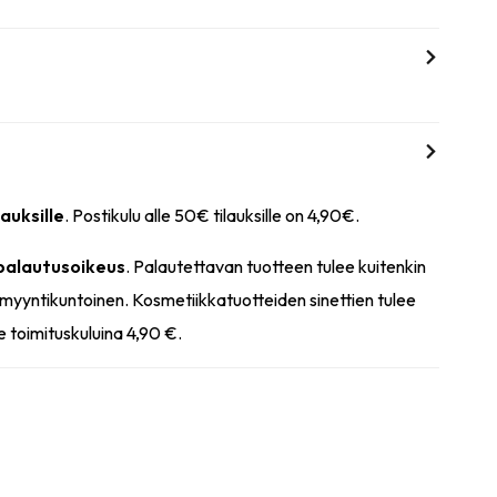
lauksille
. Postikulu alle 50€ tilauksille on 4,90€.
 palautusoikeus
. Palautettavan tuotteen tulee kuitenkin
myyntikuntoinen. Kosmetiikkatuotteiden sinettien tulee
e toimituskuluina 4,90 €.