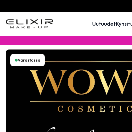
Uutuudet
Kynsit
Varastossa