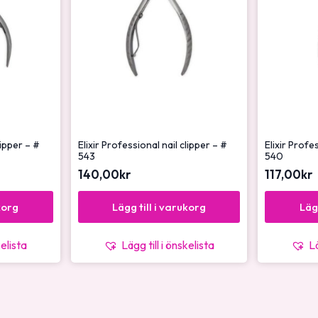
lipper – #
Elixir Professional nail clipper – #
Elixir Profe
543
540
140,00
kr
117,00
kr
korg
Lägg till i varukorg
Läg
kelista
Lägg till i önskelista
Lä