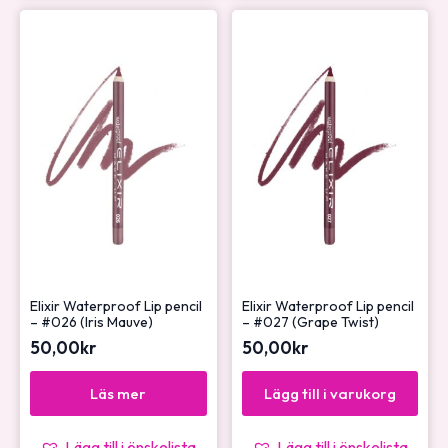
Elixir Waterproof Lip pencil
Elixir Waterproof Lip pencil
– #026 (Iris Mauve)
– #027 (Grape Twist)
50,00
kr
50,00
kr
Läs mer
Lägg till i varukorg
Lägg till i önskelista
Lägg till i önskelista