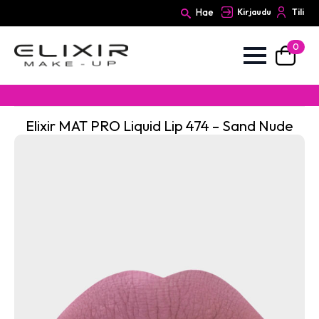
Hae
Kirjaudu
Tili
0
Search
for:
Elixir MAT PRO Liquid Lip 474 – Sand Nude