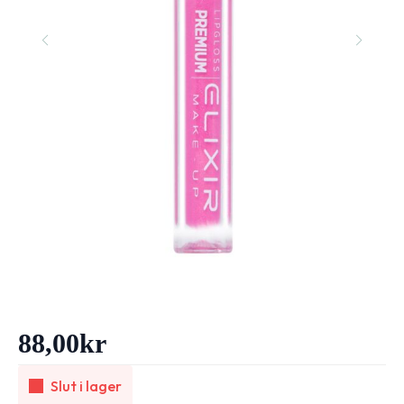
88,00
kr
Slut i lager