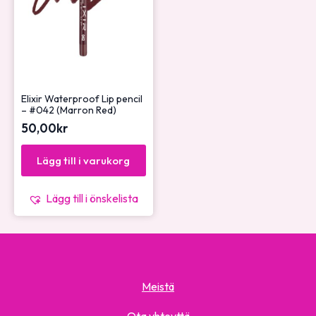
Elixir Waterproof Lip pencil
– #042 (Marron Red)
50,00
kr
Lägg till i varukorg
Lägg till i önskelista
Meistä