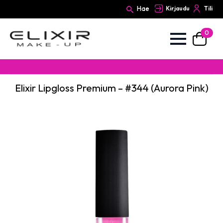
Hae
Kirjaudu
Tili
0
Search
for:
Elixir Lipgloss Premium – #344 (Aurora Pink)