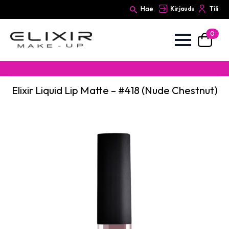
Hae
Kirjaudu
Tili
0
Search
for:
Elixir Liquid Lip Matte – #418 (Nude Chestnut)