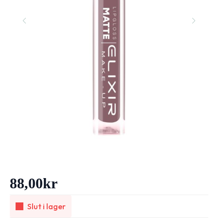
88,00
kr
Slut i lager