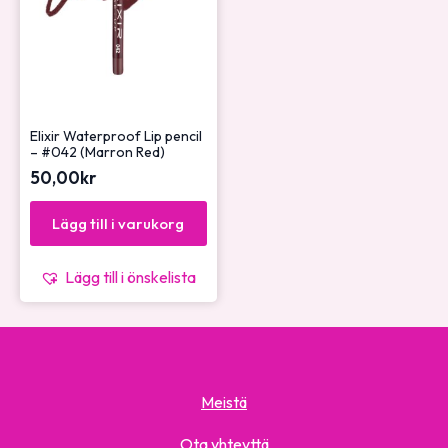
Elixir Waterproof Lip pencil
– #042 (Marron Red)
50,00
kr
Lägg till i varukorg
Lägg till i önskelista
Meistä
Ota yhteyttä