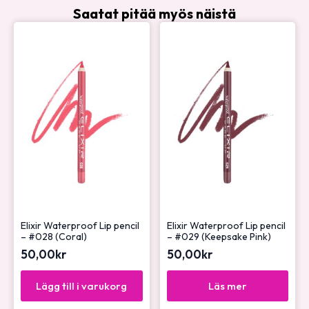
Saatat pitää myös näistä
Elixir Waterproof Lip pencil
Elixir Waterproof Lip pencil
– #028 (Coral)
– #029 (Keepsake Pink)
50,00
kr
50,00
kr
Lägg till i varukorg
Läs mer