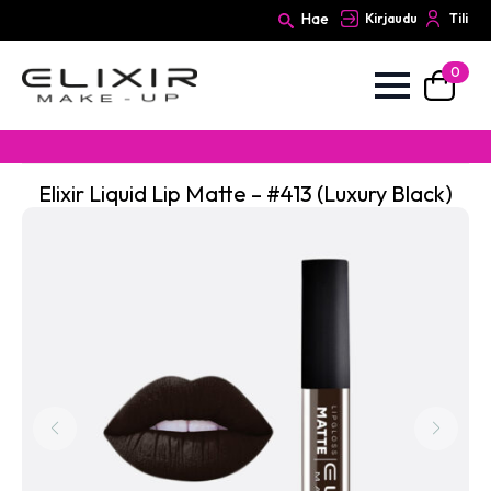
Hae
Kirjaudu
Tili
0
Search
for:
Elixir Liquid Lip Matte – #413 (Luxury Black)