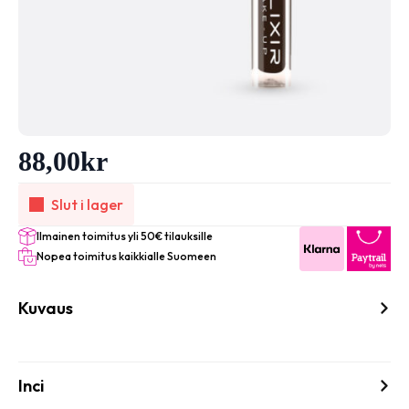
88,00
kr
Slut i lager
Ilmainen toimitus yli 50€ tilauksille
Nopea toimitus kaikkialle Suomeen
Kuvaus
Inci