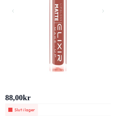
88,00
kr
Slut i lager