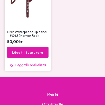
Elixir Waterproof Lip pencil
– #042 (Marron Red)
50,00
kr
Lägg till i varukorg
Lägg till i önskelista
Meistä
Ota yhteyttä