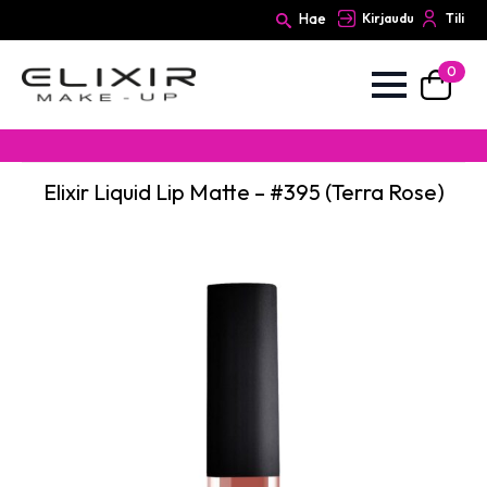
Hae
Kirjaudu
Tili
0
Search
for:
Elixir Liquid Lip Matte – #395 (Terra Rose)