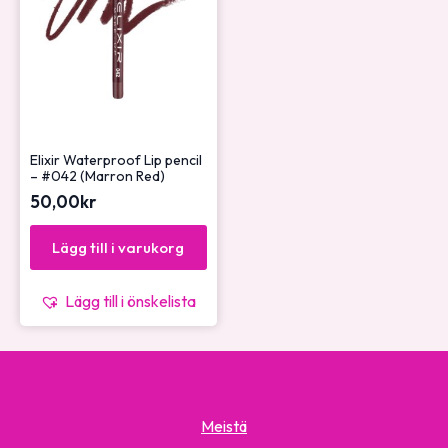
Elixir Waterproof Lip pencil
– #042 (Marron Red)
50,00
kr
Lägg till i varukorg
Lägg till i önskelista
Meistä