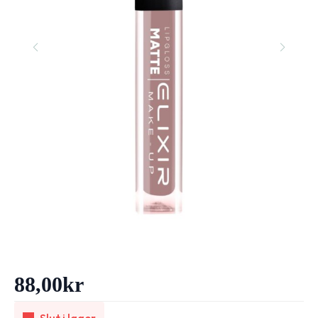
88,00
kr
Slut i lager