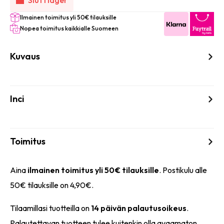
Ilmainen toimitus yli 50€ tilauksille
Nopea toimitus kaikkialle Suomeen
Kuvaus
Inci
Toimitus
Aina
ilmainen toimitus yli 50€ tilauksille
. Postikulu alle
50€ tilauksille on 4,90€.
Tilaamillasi tuotteilla on
14 päivän palautusoikeus
.
Palautettavan tuotteen tulee kuitenkin olla avaamaton,