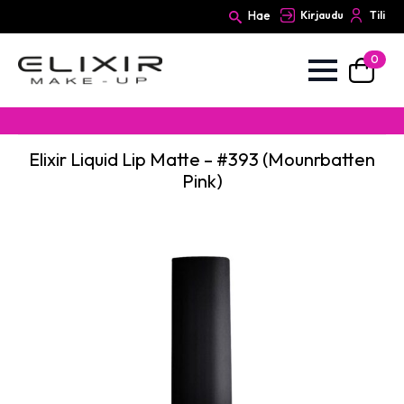
Hae
Kirjaudu
Tili
0
Search
for:
Elixir Liquid Lip Matte – #393 (Mounrbatten
Pink)