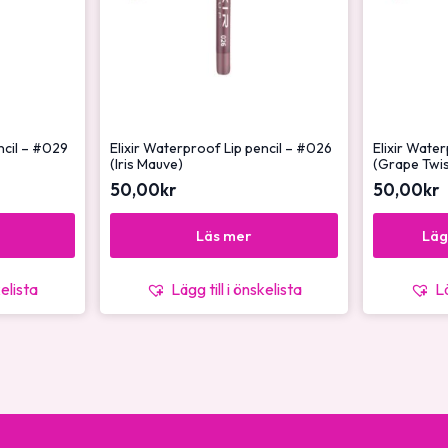
ncil – #029
Elixir Waterproof Lip pencil – #026
Elixir Wate
(Iris Mauve)
(Grape Twis
50,00
kr
50,00
kr
Läs mer
Läg
kelista
Lägg till i önskelista
Lä