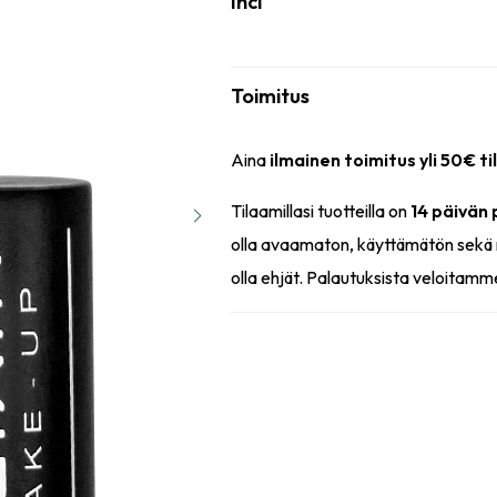
Inci
Toimitus
Aina
ilmainen toimitus yli 50€ ti
Tilaamillasi tuotteilla on
14 päivän
olla avaamaton, käyttämätön sekä 
olla ehjät. Palautuksista veloitamm