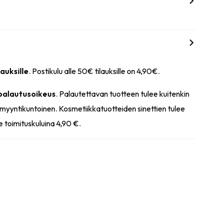
lauksille
. Postikulu alle 50€ tilauksille on 4,90€.
 palautusoikeus
. Palautettavan tuotteen tulee kuitenkin
myyntikuntoinen. Kosmetiikkatuotteiden sinettien tulee
e toimituskuluina 4,90 €.