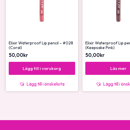
Elixir Waterproof Lip pencil – #028
Elixir Waterproof Lip pe
(Coral)
(Keepsake Pink)
50,00
kr
50,00
kr
Lägg till i varukorg
Läs mer
Lägg till i önskelista
Lägg till i öns