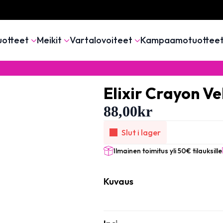
uotteet
Meikit
Vartalovoiteet
Kampaamotuottee
Elixir Crayon Ve
88,00
kr
Slut i lager
Ilmainen toimitus yli 50€ tilauksille
Kuvaus