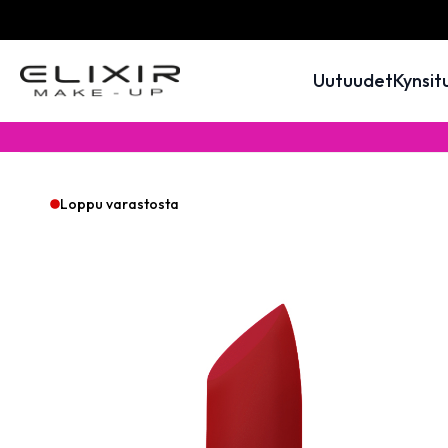
Uutuudet
Kynsit
Loppu varastosta