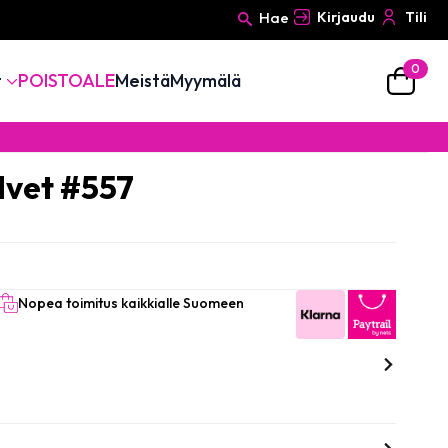
Hae
Kirjaudu
Tili
0
Search
t
POISTOALE
Meistä
Myymälä
for:
lvet #557
Nopea toimitus kaikkialle Suomeen