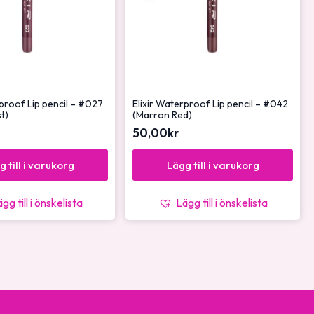
rproof Lip pencil – #027
Elixir Waterproof Lip pencil – #042
t)
(Marron Red)
50,00
kr
g till i varukorg
Lägg till i varukorg
gg till i önskelista
Lägg till i önskelista