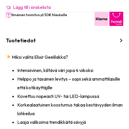
#1254
(Candy
Lägg till i önskelista
Flosh)
Ilmainen toimitus yli 50€ tilauksille
8ml
mängd
Tuotetiedot
Miksi valita Elixir Geelilakka?
Intensiivinen, kiiltävä väri jopa 4 viikoksi
Helppo ja tasainen levitys – sopii sekä ammattilaisille
että kotikäyttäjille
Kovettuu nopeasti UV- tai LED-lampussa
Korkealaatuinen koostumus takaa kestävyyden ilman
lohkeilua
Laaja valikoima trendikkäitä sävyjä