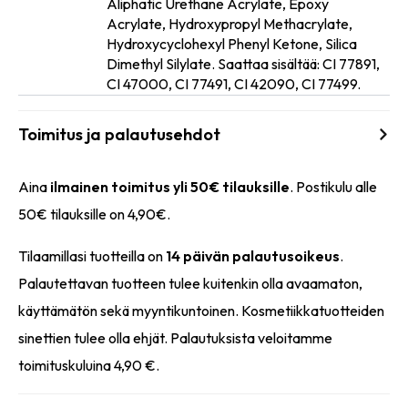
Aliphatic Urethane Acrylate, Epoxy
Acrylate, Hydroxypropyl Methacrylate,
Ainesosat
Hydroxycyclohexyl Phenyl Ketone, Silica
Dimethyl Silylate. Saattaa sisältää: CI 77891,
CI 47000, CI 77491, CI 42090, CI 77499.
Toimitus ja palautusehdot
Aina
ilmainen toimitus yli 50€ tilauksille
. Postikulu alle
50€ tilauksille on 4,90€.
Tilaamillasi tuotteilla on
14 päivän palautusoikeus
.
Palautettavan tuotteen tulee kuitenkin olla avaamaton,
käyttämätön sekä myyntikuntoinen. Kosmetiikkatuotteiden
sinettien tulee olla ehjät. Palautuksista veloitamme
toimituskuluina 4,90 €.