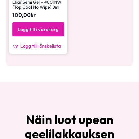
Elixir Semi Gel – #801NW
(Top Coat No Wipe) 8ml
100,00
kr
Lägg till i varukorg
Lägg till i önskelista
Näin luot upean
geelilakkauksen