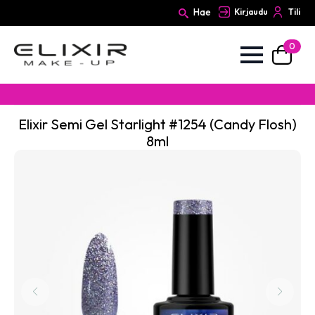
Hae
Kirjaudu
Tili
0
Search
for:
Elixir Semi Gel Starlight #1254 (Candy Flosh)
8ml