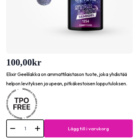
100,00
kr
Elixir Geelilakka on ammattilaistason tuote, joka yhdistää
helpon levityksen ja upean, pitkäkestoisen lopputuloksen.
Elixir
Semi
Lägg till i varukorg
Gel
Starlight