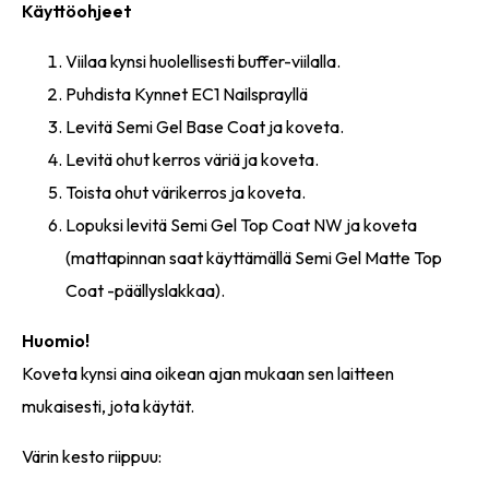
Käyttöohjeet
Viilaa kynsi huolellisesti buffer-viilalla.
Puhdista Kynnet EC1 Nailsprayllä
Levitä Semi Gel Base Coat ja koveta.
Levitä ohut kerros väriä ja koveta.
Toista ohut värikerros ja koveta.
Lopuksi levitä Semi Gel Top Coat NW ja koveta
(mattapinnan saat käyttämällä Semi Gel Matte Top
Coat -päällyslakkaa).
Huomio!
Koveta kynsi aina oikean ajan mukaan sen laitteen
mukaisesti, jota käytät.
Värin kesto riippuu: