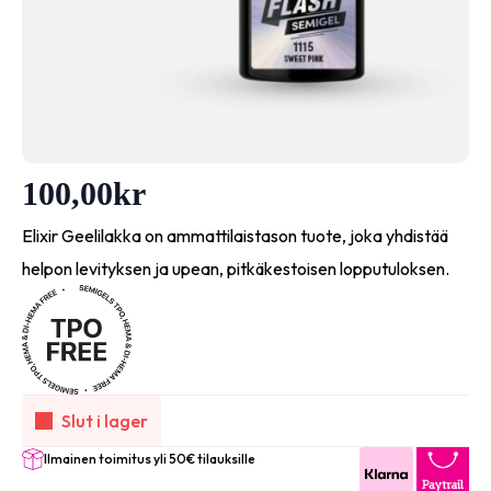
100,00
kr
Elixir Geelilakka on ammattilaistason tuote, joka yhdistää
helpon levityksen ja upean, pitkäkestoisen lopputuloksen.
Slut i lager
Ilmainen toimitus yli 50€ tilauksille