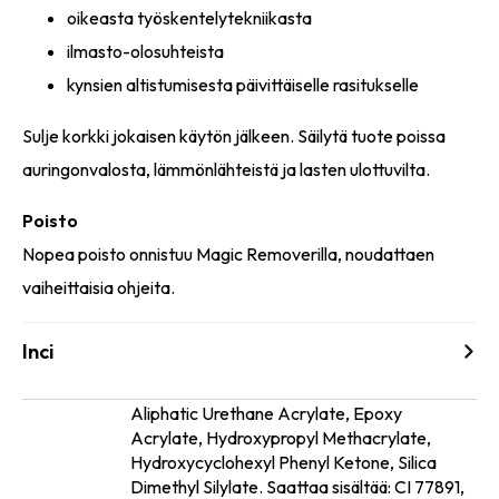
oikeasta työskentelytekniikasta
ilmasto-olosuhteista
kynsien altistumisesta päivittäiselle rasitukselle
Sulje korkki jokaisen käytön jälkeen. Säilytä tuote poissa
auringonvalosta, lämmönlähteistä ja lasten ulottuvilta.
Poisto
Nopea poisto onnistuu Magic Removerilla, noudattaen
vaiheittaisia ohjeita.
Inci
Aliphatic Urethane Acrylate, Epoxy
Acrylate, Hydroxypropyl Methacrylate,
Ainesosat
Hydroxycyclohexyl Phenyl Ketone, Silica
Dimethyl Silylate. Saattaa sisältää: CI 77891,