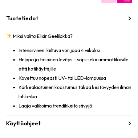
Tuotetiedot
Miksi valita Elixir Geelilakka?
Intensiivinen, kiiltävä väri jopa 4 viikoksi
Helppo ja tasainen levitys – sopii sekä ammattilaisille
että kotikäyttäjille
Kovettuu nopeasti UV- tai LED-lampussa
Korkealaatuinen koostumus takaa kestävyyden ilman
lohkeilua
Laaja valikoima trendikkäitä sävyjä
Käyttöohjeet