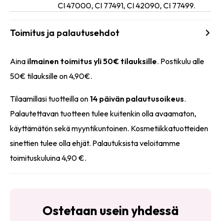
CI 47000, CI 77491, CI 42090, CI 77499.
Toimitus ja palautusehdot
Aina
ilmainen toimitus yli 50€ tilauksille
. Postikulu alle
50€ tilauksille on 4,90€.
Tilaamillasi tuotteilla on
14 päivän palautusoikeus
.
Palautettavan tuotteen tulee kuitenkin olla avaamaton,
käyttämätön sekä myyntikuntoinen. Kosmetiikkatuotteiden
sinettien tulee olla ehjät. Palautuksista veloitamme
toimituskuluina 4,90 €.
Ostetaan usein yhdessä