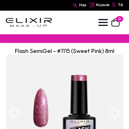
Hae
Kirjaudu
Tili
0
Search
for:
Flash SemiGel – #1115 (Sweet Pink) 8ml