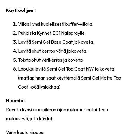
Käyttöohjeet
Viilaa kynsi huolellisesti buffer-viilalla.
Puhdista Kynnet EC1 Nailsprayllä
Levitä Semi Gel Base Coat ja koveta.
Levitä ohut kerros väriä ja koveta.
Toista ohut värikerros ja koveta.
Lopuksi levitä Semi Gel Top Coat NW ja koveta
(mattapinnan saat käyttämällä Semi Gel Matte Top
Coat -päällyslakkaa).
Huomio!
Koveta kynsi aina oikean ajan mukaan sen laitteen
mukaisesti, jota käytät.
Värin kesto riippuu: