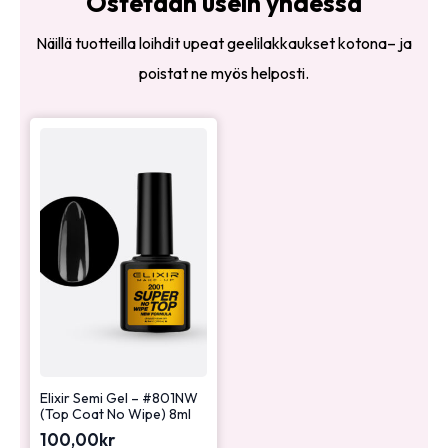
Ostetaan usein yhdessä
Näillä tuotteilla loihdit upeat geelilakkaukset kotona– ja
poistat ne myös helposti.
Elixir Semi Gel – #801NW
(Top Coat No Wipe) 8ml
100,00
kr