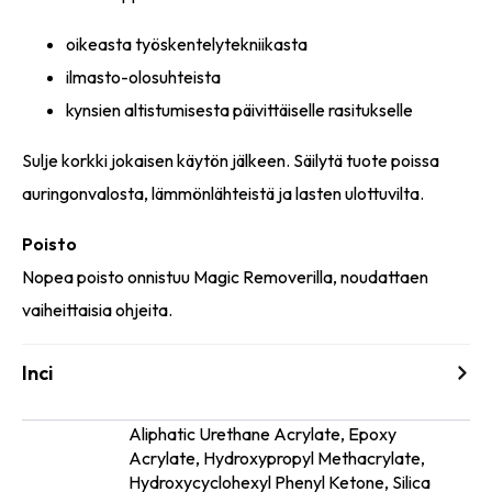
oikeasta työskentelytekniikasta
ilmasto-olosuhteista
kynsien altistumisesta päivittäiselle rasitukselle
Sulje korkki jokaisen käytön jälkeen. Säilytä tuote poissa
auringonvalosta, lämmönlähteistä ja lasten ulottuvilta.
Poisto
Nopea poisto onnistuu Magic Removerilla, noudattaen
vaiheittaisia ohjeita.
Inci
Aliphatic Urethane Acrylate, Epoxy
Acrylate, Hydroxypropyl Methacrylate,
Ainesosat
Hydroxycyclohexyl Phenyl Ketone, Silica