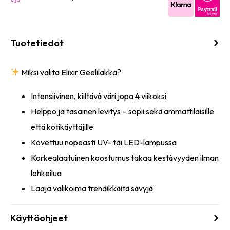
Tuotetiedot
Miksi valita Elixir Geelilakka?
Intensiivinen, kiiltävä väri jopa 4 viikoksi
Helppo ja tasainen levitys – sopii sekä ammattilaisille
että kotikäyttäjille
Kovettuu nopeasti UV- tai LED-lampussa
Korkealaatuinen koostumus takaa kestävyyden ilman
lohkeilua
Laaja valikoima trendikkäitä sävyjä
Käyttöohjeet