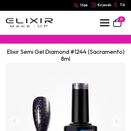
Hae
Kirjaudu
Tili
0
Search
for:
Elixir Semi Gel Diamond #1244 (Sacramento)
8ml