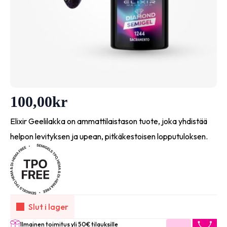
100,00
kr
Elixir Geelilakka on ammattilaistason tuote, joka yhdistää
helpon levityksen ja upean, pitkäkestoisen lopputuloksen.
Slut i lager
Ilmainen toimitus yli 50€ tilauksille