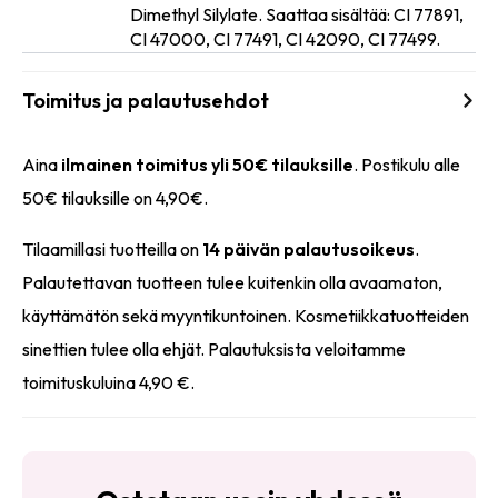
Dimethyl Silylate. Saattaa sisältää: CI 77891,
CI 47000, CI 77491, CI 42090, CI 77499.
Toimitus ja palautusehdot
Aina
ilmainen toimitus yli 50€ tilauksille
. Postikulu alle
50€ tilauksille on 4,90€.
Tilaamillasi tuotteilla on
14 päivän palautusoikeus
.
Palautettavan tuotteen tulee kuitenkin olla avaamaton,
käyttämätön sekä myyntikuntoinen. Kosmetiikkatuotteiden
sinettien tulee olla ehjät. Palautuksista veloitamme
toimituskuluina 4,90 €.