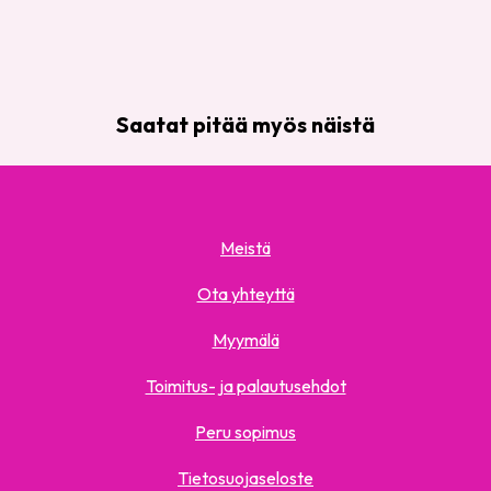
Saatat pitää myös näistä
Meistä
Ota yhteyttä
Myymälä
Toimitus- ja palautusehdot
Peru sopimus
Tietosuojaseloste