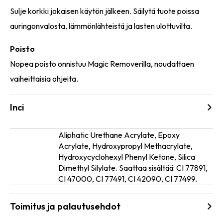
Sulje korkki jokaisen käytön jälkeen. Säilytä tuote poissa
auringonvalosta, lämmönlähteistä ja lasten ulottuvilta.
Poisto
Nopea poisto onnistuu Magic Removerilla, noudattaen
vaiheittaisia ohjeita.
Inci
Aliphatic Urethane Acrylate, Epoxy
Acrylate, Hydroxypropyl Methacrylate,
Ainesosat
Hydroxycyclohexyl Phenyl Ketone, Silica
Dimethyl Silylate. Saattaa sisältää: CI 77891,
CI 47000, CI 77491, CI 42090, CI 77499.
Toimitus ja palautusehdot