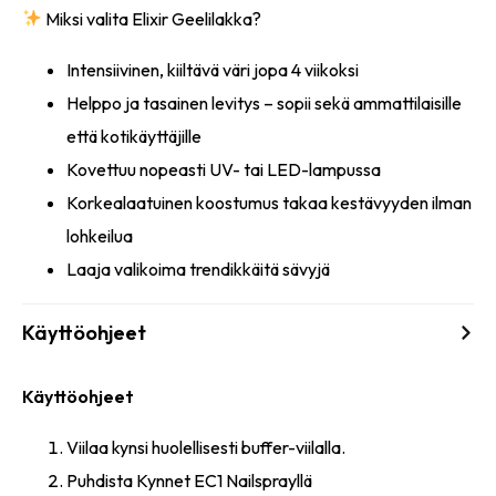
Miksi valita Elixir Geelilakka?
Intensiivinen, kiiltävä väri jopa 4 viikoksi
Helppo ja tasainen levitys – sopii sekä ammattilaisille
että kotikäyttäjille
Kovettuu nopeasti UV- tai LED-lampussa
Korkealaatuinen koostumus takaa kestävyyden ilman
lohkeilua
Laaja valikoima trendikkäitä sävyjä
Käyttöohjeet
Käyttöohjeet
Viilaa kynsi huolellisesti buffer-viilalla.
Puhdista Kynnet EC1 Nailsprayllä