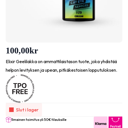
100,00
kr
Elixir Geelilakka on ammattilaistason tuote, joka yhdistää
helpon levityksen ja upean, pitkäkestoisen lopputuloksen.
Slut i lager
Ilmainen toimitus yli 50€ tilauksille