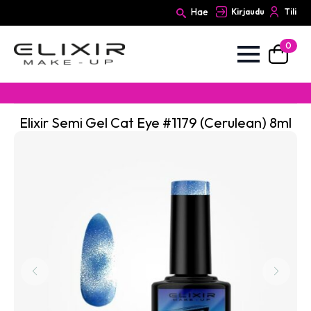
Hae
Kirjaudu
Tili
0
Search
for:
Elixir Semi Gel Cat Eye #1179 (Cerulean) 8ml