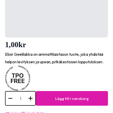
1,00
kr
Elixir Geelilakka on ammattilaistason tuote, joka yhdistää
helpon levityksen ja upean, pitkäkestoisen lopputuloksen.
testi-
tuote-
Lägg till i varukorg
sv
mängd