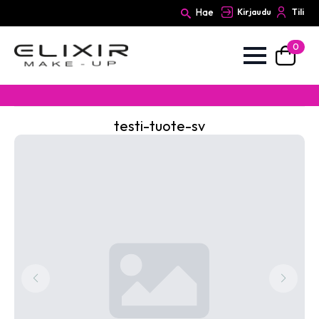
Hae
Kirjaudu
Tili
0
Search
for:
testi-tuote-sv