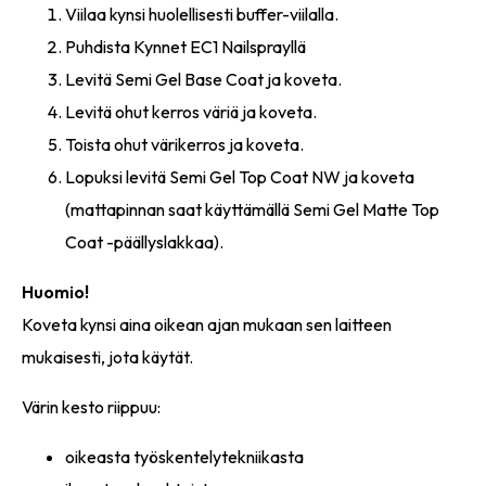
Viilaa kynsi huolellisesti buffer-viilalla.
Puhdista Kynnet EC1 Nailsprayllä
Levitä Semi Gel Base Coat ja koveta.
Levitä ohut kerros väriä ja koveta.
Toista ohut värikerros ja koveta.
Lopuksi levitä Semi Gel Top Coat NW ja koveta
(mattapinnan saat käyttämällä Semi Gel Matte Top
Coat -päällyslakkaa).
Huomio!
Koveta kynsi aina oikean ajan mukaan sen laitteen
mukaisesti, jota käytät.
Värin kesto riippuu:
oikeasta työskentelytekniikasta