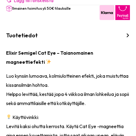
Lägg till i önskelista
Ilmainen toimitus yli 50€ tilauksille
Tuotetiedot
Elixir Semigel Cat Eye – Taianomainen
magneettiefekti
Luo kynsiin lumoava, kolmiulotteinen efekti, joka muistuttaa
kissansilmän hohtoa.
Helppo levittää, kestää jopa 4 viikkoa ilman lohkeilua ja sopii
sekä ammattilaisille että kotikäyttäjille.
Käyttövinkki:
Levitä kaksi ohutta kerrosta. Käytä Cat Eye -magneettia
aina ennen kovettamista, jotta saat aikaan upean, elävän