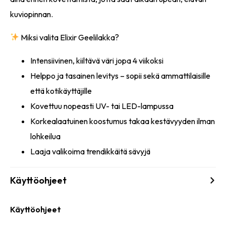
kuviopinnan.
Miksi valita Elixir Geelilakka?
Intensiivinen, kiiltävä väri jopa 4 viikoksi
Helppo ja tasainen levitys – sopii sekä ammattilaisille
että kotikäyttäjille
Kovettuu nopeasti UV- tai LED-lampussa
Korkealaatuinen koostumus takaa kestävyyden ilman
lohkeilua
Laaja valikoima trendikkäitä sävyjä
Käyttöohjeet
Käyttöohjeet