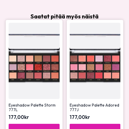
Saatat pitää myös näistä
Eyeshadow Palette Storm
Eyeshadow Palette Adored
777L
777J
177,00
kr
177,00
kr