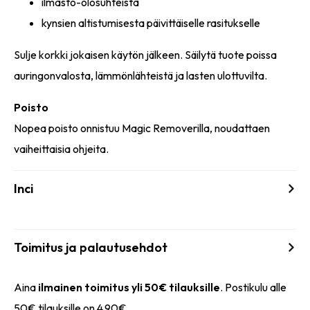
ilmasto-olosuhteista
kynsien altistumisesta päivittäiselle rasitukselle
Sulje korkki jokaisen käytön jälkeen. Säilytä tuote poissa
auringonvalosta, lämmönlähteistä ja lasten ulottuvilta.
Poisto
Nopea poisto onnistuu Magic Removerilla, noudattaen
vaiheittaisia ohjeita.
Inci
Toimitus ja palautusehdot
Aina
ilmainen toimitus yli 50€ tilauksille
. Postikulu alle
50€ tilauksille on 4,90€.